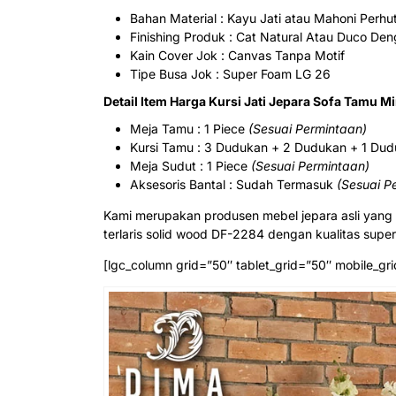
Bahan Material : Kayu Jati atau Mahoni Perhu
Finishing Produk : Cat Natural Atau Duco De
Kain Cover Jok : Canvas Tanpa Motif
Tipe Busa Jok : Super Foam LG 26
Detail Item Harga Kursi Jati Jepara Sofa Tamu M
Meja Tamu : 1 Piece
(Sesuai Permintaan)
Kursi Tamu : 3 Dudukan + 2 Dudukan + 1 Dud
Meja Sudut : 1 Piece
(Sesuai Permintaan)
Aksesoris Bantal : Sudah Termasuk
(Sesuai P
Kami merupakan produsen mebel jepara asli yang ki
terlaris solid wood DF-2284 dengan kualitas supe
[lgc_column grid=”50″ tablet_grid=”50″ mobile_gri