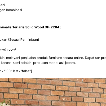
tani
ngan Kombinasi
inimalis Terlaris Solid Wood DF-2284 :
ukan (Sesuai Permintaan)
ermintaan)
ni melayani penjualan produk furniture secara online. Dapatkan prod
r karena kami adalah produsen mebel asli jepara.
d=”100″ last=”false”]