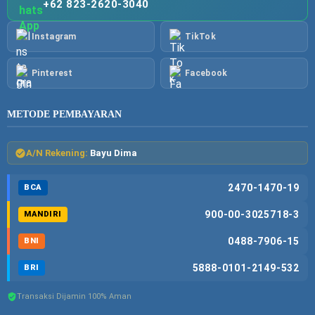
+62 823-2620-3040
Instagram
TikTok
Pinterest
Facebook
METODE PEMBAYARAN
A/N Rekening:
Bayu Dima
2470-1470-19
BCA
900-00-3025718-3
MANDIRI
0488-7906-15
BNI
5888-0101-2149-532
BRI
Transaksi Dijamin 100% Aman