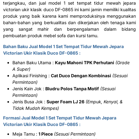
terjangkau, dan jual model 1 set tempat tidur mewah jepara
victorian ukir klasik duco DF-0865 ini kami jamin memiliki kualitas
produk yang baik karena kami memproduksinya menggunakan
bahan-bahan yang berkualitas dan dikerjakan oleh tenaga kami
yang sangat mahir dan berpengalaman dalam bidang
pembuatan produk mebel sofa dan kursi tamu.
Bahan Baku Jual Model 1 Set Tempat Tidur Mewah Jepara
Victorian Ukir Klasik Duco DF-0865 :
Bahan Baku Utama :
Kayu Mahoni TPK Perhutani
(Grade
A Super)
Aplikasi Finishing :
Cat Duco Dengan Kombinasi
(Sesuai
Permintaan)
Jenis Kain Jok :
Bludru Polos Tanpa Motif
(Sesuai
Permintaan)
Jenis Busa Jok :
Super Foam LJ 26
(Empuk, Kenyal, &
Tidak Mudah Kempes)
Formasi Jual Model 1 Set Tempat Tidur Mewah Jepara
Victorian Ukir Klasik Duco DF-0865 :
Meja Tamu :
1 Piece
(Sesuai Permintaan)