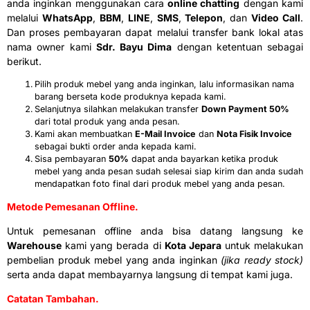
anda inginkan menggunakan cara
online chatting
dengan kami
melalui
WhatsApp
,
BBM
,
LINE
,
SMS
,
Telepon
, dan
Video Call
.
Dan proses pembayaran dapat melalui transfer bank lokal atas
nama owner kami
Sdr. Bayu Dima
dengan ketentuan sebagai
berikut.
Pilih produk mebel yang anda inginkan, lalu informasikan nama
barang berseta kode produknya kepada kami.
Selanjutnya silahkan melakukan transfer
Down Payment 50%
dari total produk yang anda pesan.
Kami akan membuatkan
E-Mail Invoice
dan
Nota Fisik Invoice
sebagai bukti order anda kepada kami.
Sisa pembayaran
50%
dapat anda bayarkan ketika produk
mebel yang anda pesan sudah selesai siap kirim dan anda sudah
mendapatkan foto final dari produk mebel yang anda pesan.
Metode Pemesanan Offline.
Untuk pemesanan offline anda bisa datang langsung ke
Warehouse
kami yang berada di
Kota Jepara
untuk melakukan
pembelian produk mebel yang anda inginkan
(jika ready stock)
serta anda dapat membayarnya langsung di tempat kami juga.
Catatan Tambahan.