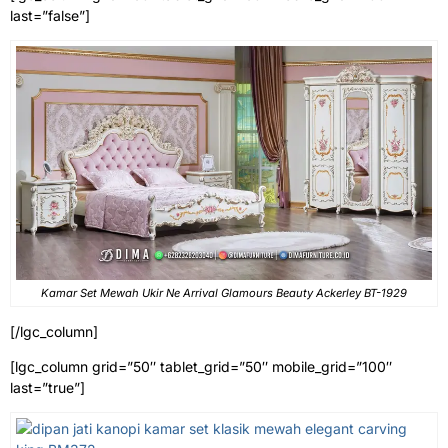
last=”false”]
Kamar Set Mewah Ukir Ne Arrival Glamours Beauty Ackerley BT-1929
[/lgc_column]
[lgc_column grid=”50″ tablet_grid=”50″ mobile_grid=”100″
last=”true”]