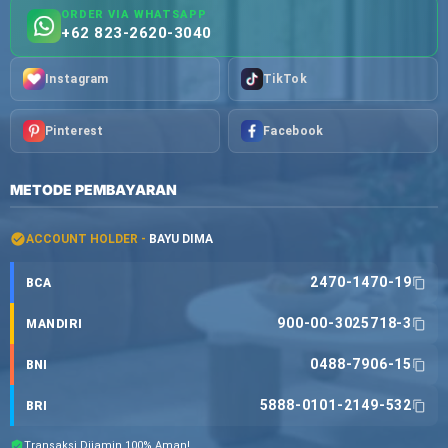
ORDER VIA WHATSAPP
+62 823-2620-3040
Instagram
TikTok
Pinterest
Facebook
METODE PEMBAYARAN
ACCOUNT HOLDER -
BAYU DIMA
2470-1470-19
BCA
900-00-3025718-3
MANDIRI
0488-7906-15
BNI
5888-0101-2149-532
BRI
Transaksi Dijamin 100% Aman!