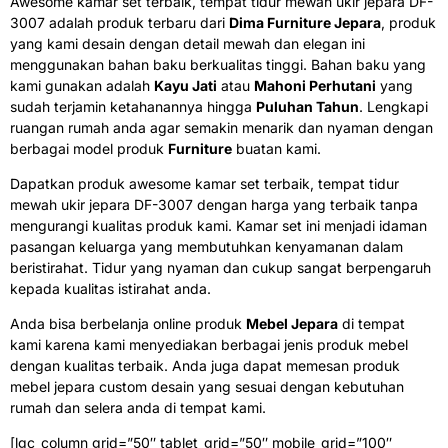
Awesome kamar set terbaik, tempat tidur mewah ukir jepara DF-
3007 adalah produk terbaru dari
Dima Furniture Jepara
, produk
yang kami desain dengan detail mewah dan elegan ini
menggunakan bahan baku berkualitas tinggi. Bahan baku yang
kami gunakan adalah
Kayu Jati
atau
Mahoni Perhutani
yang
sudah terjamin ketahanannya hingga
Puluhan Tahun
. Lengkapi
ruangan rumah anda agar semakin menarik dan nyaman dengan
berbagai model produk
Furniture
buatan kami.
Dapatkan produk awesome kamar set terbaik, tempat tidur
mewah ukir jepara DF-3007 dengan harga yang terbaik tanpa
mengurangi kualitas produk kami. Kamar set ini menjadi idaman
pasangan keluarga yang membutuhkan kenyamanan dalam
beristirahat. Tidur yang nyaman dan cukup sangat berpengaruh
kepada kualitas istirahat anda.
Anda bisa berbelanja online produk
Mebel Jepara
di tempat
kami karena kami menyediakan berbagai jenis produk mebel
dengan kualitas terbaik. Anda juga dapat memesan produk
mebel jepara custom desain yang sesuai dengan kebutuhan
rumah dan selera anda di tempat kami.
[lgc_column grid=”50″ tablet_grid=”50″ mobile_grid=”100″