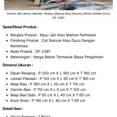
Kamar Set Ukiran Mewah Terbaru Beauty Blue Alanice White Golden Duco
DF-2381
Spesifikasi Produk :
Rangka Produk : Kayu Jati Atau Mahoni Perhutani
Finishing Produk : Cat Natural Atau Duco Dengan
Kombinasi
Kode Produk : DF-2381
Keterangan : Harga Belum Termasuk Biaya Pengiriman
Dimensi Ukuran :
Dipan Ranjang : P 200 cm X L 180 cm X T 160 cm
Lemari Pakaian : P 120 cm X L 50 cm X T 160 cm
Meja Rias : P 160 cm X L 50 cm X T 110 cm
Cermin Rias : P 110 cm X L 5 cm X T 120 cm
Meja Bed Side : P 50 cm X L 40 cm X T 65 cm
Kursi Stool : P 140 cm X L 40 cm X T 65 cm
Detail Item :
Dipan Ranjang : 1 Piece