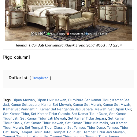
Tempat Tidur Jati Ukir Jepara Klasik Eropa Solid Wood TTJ-2254
[/lgc_column]
Daftar Isi
Tampilkan
Tags:
Dipan Mewah
,
Dipan Ukir Mewah
,
Furniture Set Kamar Tidur
,
Kamar Set
Jati
,
Kamar Set Jepara
,
Kamar Set Mewah
,
Kamar Set Murah
,
Kamar Set Mwah
,
Kamar Set Pengantin
,
Kamar Set Pengantin Jati Jepara
,
Mewah
,
Set Dipan Ukir
,
Set Kamar Tidur
,
Set Kamar Tidur Classic
,
Set Kamar Tidur Duco
,
Set Kamar
Tidur Jati
,
Set Kamar Tidur Jati Mewah
,
Set Kamar Tidur Jepara
,
Set Kamar
Tidur Klasik
,
Set Kamar Tidur Mewah
,
Set Kamar Tidur Minimalis
,
Set Kamar
Tidur Murah
,
Set Tempat Tidur Classic
,
Set Tempat Tidur Duco
,
Tempat Tidur
Cat Duco
,
Tempat Tidur Hotel
,
Tempat Tidur Jati
,
Tempat Tidur Jati Mewah
,
Tempat Tidur Jati Minimalis
,
Tempat Tidur Jepara
,
Tempat Tidur Jepara