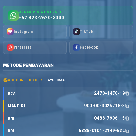
ORDER VIA WHATSAPP
+62 823-2620-3040
Instagram
TikTok
Pinterest
Facebook
METODE PEMBAYARAN
ACCOUNT HOLDER -
BAYU DIMA
2470-1470-19
BCA
900-00-3025718-3
MANDIRI
0488-7906-15
BNI
5888-0101-2149-532
BRI