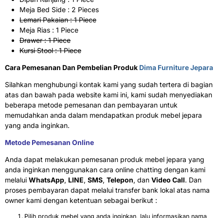
Meja Bed Side : 2 Pieces
Lemari Pakaian : 1 Piece
Meja Rias : 1 Piece
Drawer : 1 Piece
Kursi Stool : 1 Piece
Cara Pemesanan Dan Pembelian Produk
Dima Furniture Jepara
Silahkan menghubungi kontak kami yang sudah tertera di bagian
atas dan bawah pada website kami ini, kami sudah menyediakan
beberapa metode pemesanan dan pembayaran untuk
memudahkan anda dalam mendapatkan produk mebel jepara
yang anda inginkan.
Metode Pemesanan Online
Anda dapat melakukan pemesanan produk mebel jepara yang
anda inginkan menggunakan cara online chatting dengan kami
melalui
WhatsApp
,
LINE
,
SMS
,
Telepon
, dan
Video Call
. Dan
proses pembayaran dapat melalui transfer bank lokal atas nama
owner kami dengan ketentuan sebagai berikut :
Pilih produk mebel yang anda inginkan, lalu informasikan nama