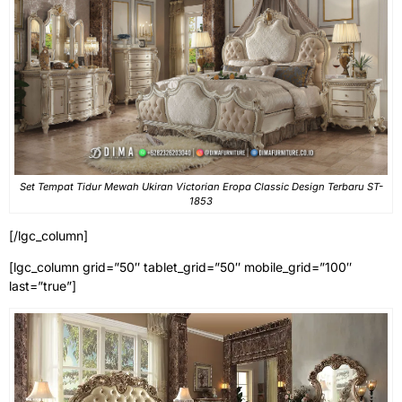
Set Tempat Tidur Mewah Ukiran Victorian Eropa Classic Design Terbaru ST-
1853
[/lgc_column]
[lgc_column grid=”50″ tablet_grid=”50″ mobile_grid=”100″
last=”true”]