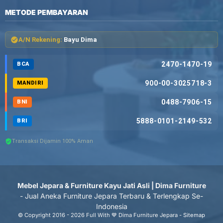
METODE PEMBAYARAN
A/N Rekening:
Bayu Dima
2470-1470-19
BCA
900-00-3025718-3
MANDIRI
0488-7906-15
BNI
5888-0101-2149-532
BRI
Transaksi Dijamin 100% Aman
Mebel Jepara & Furniture Kayu Jati Asli | Dima Furniture
- Jual Aneka Furniture Jepara Terbaru & Terlengkap Se-
Indonesia
© Copyright 2016 - 2026 Full With 💙 Dima Furniture Jepara -
Sitemap