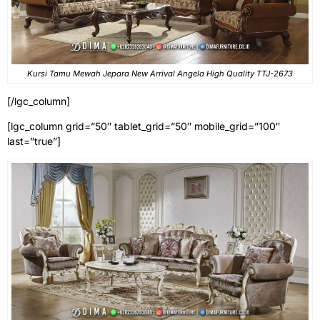
Kursi Tamu Mewah Jepara New Arrival Angela High Quality TTJ-2673
[/lgc_column]
[lgc_column grid=”50″ tablet_grid=”50″ mobile_grid=”100″
last=”true”]