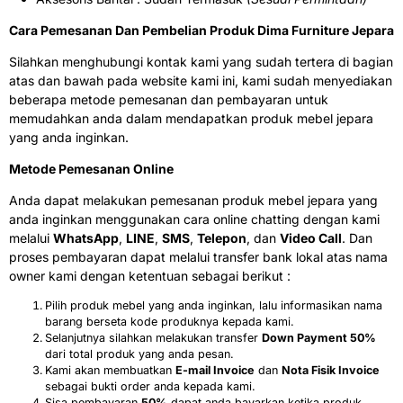
Cara Pemesanan Dan Pembelian Produk Dima Furniture Jepara
Silahkan menghubungi kontak kami yang sudah tertera di bagian
atas dan bawah pada website kami ini, kami sudah menyediakan
beberapa metode pemesanan dan pembayaran untuk
memudahkan anda dalam mendapatkan produk mebel jepara
yang anda inginkan.
Metode Pemesanan Online
Anda dapat melakukan pemesanan produk mebel jepara yang
anda inginkan menggunakan cara online chatting dengan kami
melalui
WhatsApp
,
LINE
,
SMS
,
Telepon
, dan
Video Call
. Dan
proses pembayaran dapat melalui transfer bank lokal atas nama
owner kami dengan ketentuan sebagai berikut :
Pilih produk mebel yang anda inginkan, lalu informasikan nama
barang berseta kode produknya kepada kami.
Selanjutnya silahkan melakukan transfer
Down Payment 50%
dari total produk yang anda pesan.
Kami akan membuatkan
E-mail Invoice
dan
Nota Fisik Invoice
sebagai bukti order anda kepada kami.
Sisa pembayaran
50%
dapat anda bayarkan ketika produk