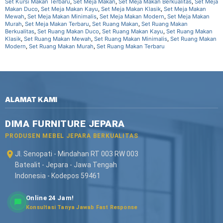
Set Kursi Makan Terbaru
,
Set Meja Makan
,
Set Meja Makan Berkualitas
,
Set Meja
Makan Duco
,
Set Meja Makan Kayu
,
Set Meja Makan Klasik
,
Set Meja Makan
Mewah
,
Set Meja Makan Minimalis
,
Set Meja Makan Modern
,
Set Meja Makan
Murah
,
Set Meja Makan Terbaru
,
Set Ruang Makan
,
Set Ruang Makan
Berkualitas
,
Set Ruang Makan Duco
,
Set Ruang Makan Kayu
,
Set Ruang Makan
Klasik
,
Set Ruang Makan Mewah
,
Set Ruang Makan Minimalis
,
Set Ruang Makan
Modern
,
Set Ruang Makan Murah
,
Set Ruang Makan Terbaru
ALAMAT KAMI
DIMA FURNITURE JEPARA
PRODUSEN MEBEL JEPARA BERKUALITAS
Jl. Senopati - Mindahan RT 003 RW 003
Batealit - Jepara - Jawa Tengah
Indonesia - Kodepos 59461
Online 24 Jam!
Konsultasi Tanya Jawab Fast Response