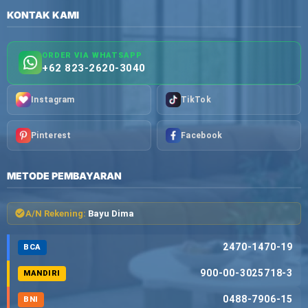
KONTAK KAMI
ORDER VIA WHATSAPP
+62 823-2620-3040
Instagram
TikTok
Pinterest
Facebook
METODE PEMBAYARAN
A/N Rekening:
Bayu Dima
2470-1470-19
BCA
900-00-3025718-3
MANDIRI
0488-7906-15
BNI