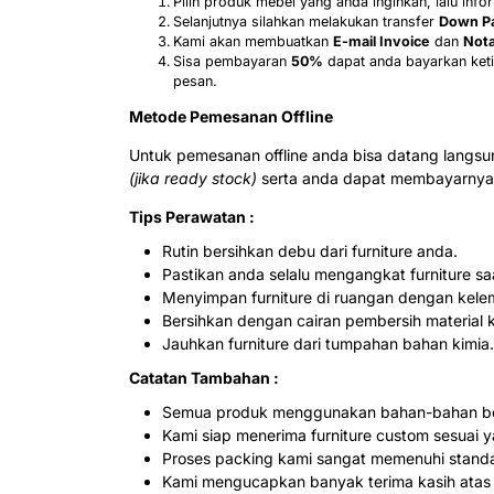
Pilih produk mebel yang anda inginkan, lalu in
Selanjutnya silahkan melakukan transfer
Down P
Kami akan membuatkan
E-mail Invoice
dan
Nota
Sisa pembayaran
50%
dapat anda bayarkan keti
pesan.
Metode Pemesanan Offline
Untuk pemesanan offline anda bisa datang langs
(jika ready stock)
serta anda dapat membayarnya 
Tips Perawatan :
Rutin bersihkan debu dari furniture anda.
Pastikan anda selalu mengangkat furniture s
Menyimpan furniture di ruangan dengan kele
Bersihkan dengan cairan pembersih material 
Jauhkan furniture dari tumpahan bahan kimia.
Catatan Tambahan :
Semua produk menggunakan bahan-bahan ber
Kami siap menerima furniture custom sesuai y
Proses packing kami sangat memenuhi stand
Kami mengucapkan banyak terima kasih atas