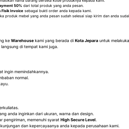
formasikan nama barang berseta kode produknya kepada kami.
ayment 50%
dari total produk yang anda pesan.
 Fisik Invoice
sebagai bukti order anda kepada kami.
ka produk mebel yang anda pesan sudah selesai siap kirim dan anda suda
ung ke
Warehouse
kami yang berada di
Kota Jepara
untuk melakuka
langsung di tempat kami juga.
aat ingin memindahkannya.
mbaban normal.
kayu.
kuliatas.
ang anda inginkan dari ukuran, warna dan design.
ar pengiriman, memenuhi syarat
High Secure Level
.
 kunjungan dan kepercayaanya anda kepada perusahaan kami.