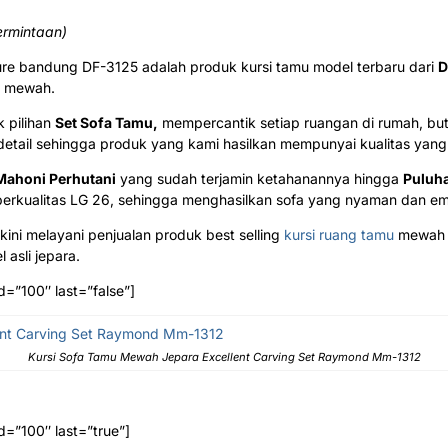
ermintaan)
iture bandung DF-3125 adalah produk kursi tamu model terbaru dari
D
n mewah.
 pilihan
Set Sofa Tamu,
mempercantik setiap ruangan di rumah, buti
detail sehingga produk yang kami hasilkan mempunyai kualitas yang 
Mahoni Perhutani
yang sudah terjamin ketahanannya hingga
Puluh
erkualitas LG 26, sehingga menghasilkan sofa yang nyaman dan e
ini melayani penjualan produk best selling
kursi ruang tamu
mewah c
asli jepara.
d=”100″ last=”false”]
Kursi Sofa Tamu Mewah Jepara Excellent Carving Set Raymond Mm-1312
d=”100″ last=”true”]