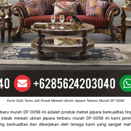
Kursi Sofa Tamu Jati Klasik Mewah Ukiran Jepara Terbaru Murah DF-0056
erbaru murah DF-0056 ini adalah produk mebel jepara berkualitas t
i klasik mewah ukiran jepara terbaru murah DF-0056 ini kami jami
 berkualitas dan dikerjakan oleh tenaga kami yang sangat ma