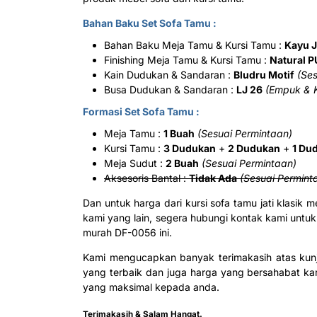
Bahan Baku Set Sofa Tamu :
Bahan Baku Meja Tamu & Kursi Tamu :
Kayu J
Finishing Meja Tamu & Kursi Tamu :
Natural P
Kain Dudukan & Sandaran :
Bludru Motif
(Se
Busa Dudukan & Sandaran :
LJ 26
(Empuk & 
Formasi Set Sofa Tamu :
Meja Tamu :
1 Buah
(Sesuai Permintaan)
Kursi Tamu :
3 Dudukan
+
2 Dudukan
+
1 Du
Meja Sudut :
2 Buah
(Sesuai Permintaan)
Aksesoris Bantal :
Tidak Ada
(Sesuai Permint
Dan untuk harga dari kursi sofa tamu jati klasik
kami yang lain, segera hubungi kontak kami untuk 
murah DF-0056 ini.
Kami mengucapkan banyak terimakasih atas kun
yang terbaik dan juga harga yang bersahabat k
yang maksimal kepada anda.
Terimakasih & Salam Hangat.