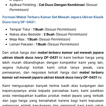
Aplikasi Finishing :
Cat Duco Dengan Kombinasi
(Sesuai
Permintaan)
Formasi Mebel Terbaru Kamar Set Mewah Jepara Ukiran Klasik
Duco Ivory DF-0431 :
Tempat Tidur :
1 Buah
(Sesuai Permintaan)
Nakas atau Bedside :
2 Buah
(Sesuai Permintaan)
Meja Rias :
1 Buah
(Sesuai Permintaan)
Lemari Pakaian :
1 Buah
(Sesuai Permintaan)
Dan untuk harga dari
mebel terbaru kamar set mewah jepara
ukiran klasik duco ivory DF-0431
ini kami berikan harga yang
lebih murah dibandingkan dengan kompetitor kami yang lain,
segera hubungi kontak kami untuk tanya jawab, cara
pemesanan, dan negosiasi terkait harga dari
mebel terbaru
kamar set mewah jepara ukiran klasik duco ivory DF-0431
ini.
Kami mengucapkan banyak terima kasih atas kunjungan dan
kepercayaanya anda kepada perusahaa kami, kami pastikan
anda mendapatkan kualitas produk mebel jepara yang terbaik
dan juga harga yang bersahabat karena bagi kami kepuasan
pelanggan adalah kesuksesan dan semangat bagi kami untuk