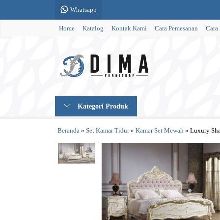
Whatsapp
Home
Katalog
Kontak Kami
Cara Pemesanan
Cara
Kategori Produk
Beranda
»
Set Kamar Tidur
»
Kamar Set Mewah
»
Luxury Sha