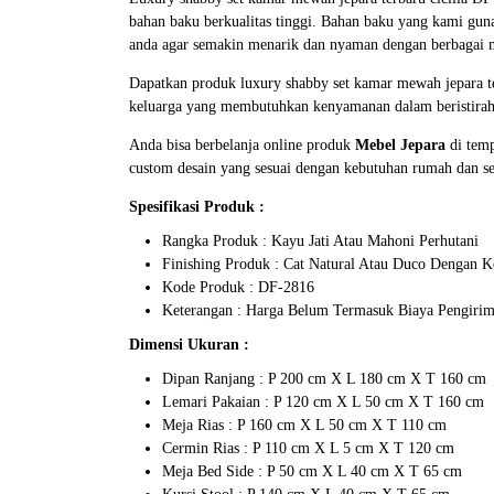
bahan baku berkualitas tinggi. Bahan baku yang kami gu
anda agar semakin menarik dan nyaman dengan berbagai
Dapatkan produk luxury shabby set kamar mewah jepara te
keluarga yang membutuhkan kenyamanan dalam beristirahat
Anda bisa berbelanja online produk
Mebel Jepara
di temp
custom desain yang sesuai dengan kebutuhan rumah dan se
Spesifikasi Produk :
Rangka Produk : Kayu Jati Atau Mahoni Perhutani
Finishing Produk : Cat Natural Atau Duco Dengan 
Kode Produk : DF-2816
Keterangan : Harga Belum Termasuk Biaya Pengiri
Dimensi Ukuran :
Dipan Ranjang : P 200 cm X L 180 cm X T 160 cm
Lemari Pakaian : P 120 cm X L 50 cm X T 160 cm
Meja Rias : P 160 cm X L 50 cm X T 110 cm
Cermin Rias : P 110 cm X L 5 cm X T 120 cm
Meja Bed Side : P 50 cm X L 40 cm X T 65 cm