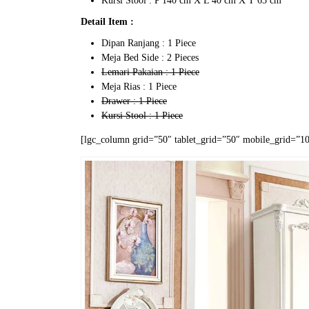
Kursi Stool : P 140 cm X L 40 cm X T 65 cm
Detail Item :
Dipan Ranjang : 1 Piece
Meja Bed Side : 2 Pieces
Lemari Pakaian : 1 Piece
Meja Rias : 1 Piece
Drawer : 1 Piece
Kursi Stool : 1 Piece
[lgc_column grid=”50″ tablet_grid=”50″ mobile_grid=”100