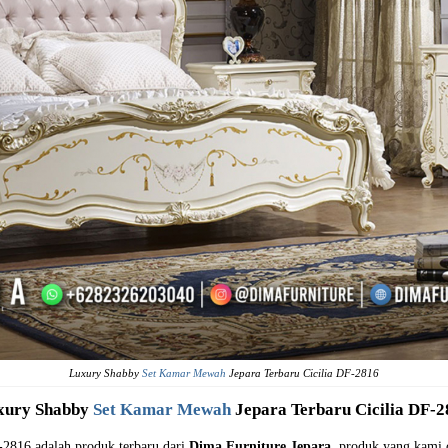
Luxury Shabby
Set Kamar Mewah
Jepara Terbaru Cicilia DF-2816
xury Shabby
Set Kamar Mewah
Jepara Terbaru Cicilia DF-2
-2816 adalah produk terbaru dari
Dima Furniture Jepara
, produk yang kami 