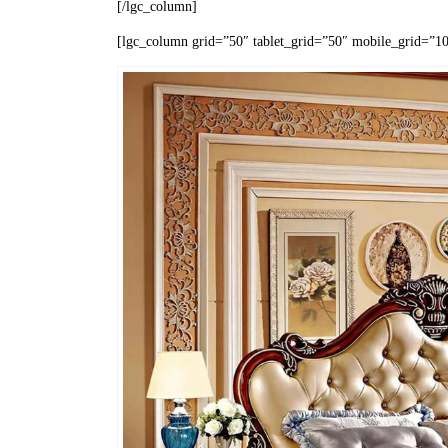
[/lgc_column]
[lgc_column grid=”50″ tablet_grid=”50″ mobile_grid=”100