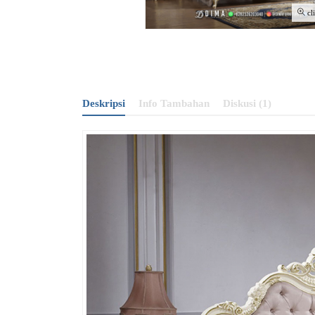
cl
Deskripsi
Info Tambahan
Diskusi (1)