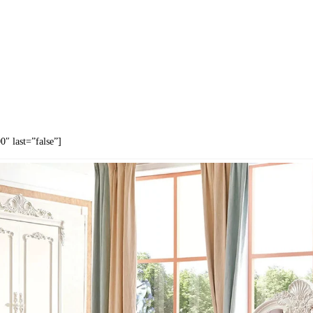
″ last=”false”]