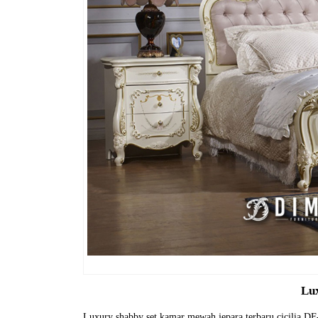
Lu
Luxury shabby set kamar mewah jepara terbaru cicilia DF