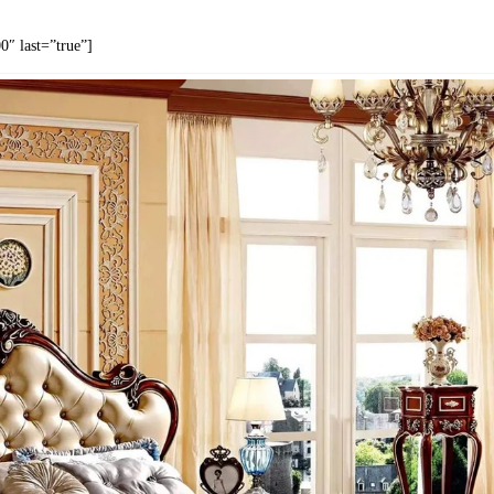
″ last=”true”]