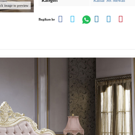
Kategori
Kamar Set Mewah
ick image to preview
Bagikan ke