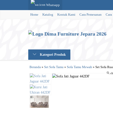
Whatsapp
Home
Katalog
Kontak Kami
Cara Pemesanan
Cara
Kategori Produk
Beranda
»
Set Sofa Tamu
»
Sofa Tamu Mewah
»
Set Sofa Ru
cl