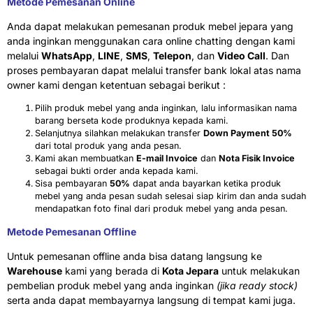
Metode Pemesanan Online
Anda dapat melakukan pemesanan produk mebel jepara yang
anda inginkan menggunakan cara online chatting dengan kami
melalui
WhatsApp
,
LINE
,
SMS
,
Telepon
, dan
Video Call
. Dan
proses pembayaran dapat melalui transfer bank lokal atas nama
owner kami dengan ketentuan sebagai berikut :
Pilih produk mebel yang anda inginkan, lalu informasikan nama
barang berseta kode produknya kepada kami.
Selanjutnya silahkan melakukan transfer
Down Payment 50%
dari total produk yang anda pesan.
Kami akan membuatkan
E-mail Invoice
dan
Nota Fisik Invoice
sebagai bukti order anda kepada kami.
Sisa pembayaran
50%
dapat anda bayarkan ketika produk
mebel yang anda pesan sudah selesai siap kirim dan anda sudah
mendapatkan foto final dari produk mebel yang anda pesan.
Metode Pemesanan Offline
Untuk pemesanan offline anda bisa datang langsung ke
Warehouse
kami yang berada di
Kota Jepara
untuk melakukan
pembelian produk mebel yang anda inginkan
(jika ready stock)
serta anda dapat membayarnya langsung di tempat kami juga.