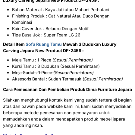
Luxury Carving Jepara New Product DF-2459 :
Bahan Material : Kayu Jati atau Mahoni Perhutani
Finishing Produk : Cat Natural Atau Duco Dengan
Kombinasi
Kain Cover Jok : Beludru Dengan Motif
Tipe Busa Jok : Super Foam LG 26
Detail Item
Sofa Ruang Tamu
Mewah 3 Dudukan Luxury
Carving Jepara New Product DF-2459 :
Meja Tamu : 1 Piece
(Sesuai Permintaan)
Kursi Tamu : 3 Dudukan (Sesuai Permintaan)
Meja Sudut : 1 Piece
(Sesuai Permintaan)
Aksesoris Bantal : Sudah Termasuk
(Sesuai Permintaan)
Cara Pemesanan Dan Pembelian Produk Dima Furniture Jepara
Silahkan menghubungi kontak kami yang sudah tertera di bagian
atas dan bawah pada website kami ini, kami sudah menyediakan
beberapa metode pemesanan dan pembayaran untuk
memudahkan anda dalam mendapatkan produk mebel jepara
yang anda inginkan.