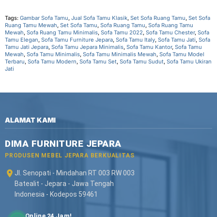
Tags:
Gambar Sofa Tamu
,
Jual Sofa Tamu Klasik
,
Set Sofa Ruang Tamu
,
Set Sofa
Ruang Tamu Mewah
,
Set Sofa Tamu
,
Sofa Ruang Tamu
,
Sofa Ruang Tamu
Mewah
,
Sofa Ruang Tamu Minimalis
,
Sofa Tamu 2022
,
Sofa Tamu Chester
,
Sofa
Tamu Elegan
,
Sofa Tamu Furniture Jepara
,
Sofa Tamu Italy
,
Sofa Tamu Jati
,
Sofa
Tamu Jati Jepara
,
Sofa Tamu Jepara Minimalis
,
Sofa Tamu Kantor
,
Sofa Tamu
Mewah
,
Sofa Tamu Minimalis
,
Sofa Tamu Minimalis Mewah
,
Sofa Tamu Model
Terbaru
,
Sofa Tamu Modern
,
Sofa Tamu Set
,
Sofa Tamu Sudut
,
Sofa Tamu Ukiran
Jati
ALAMAT KAMI
DIMA FURNITURE JEPARA
PRODUSEN MEBEL JEPARA BERKUALITAS
Jl. Senopati - Mindahan RT 003 RW 003
Batealit - Jepara - Jawa Tengah
Indonesia - Kodepos 59461
Online 24 Jam!