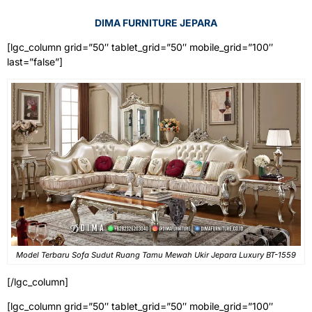
DIMA FURNITURE JEPARA
[lgc_column grid=”50″ tablet_grid=”50″ mobile_grid=”100″
last=”false”]
Model Terbaru Sofa Sudut Ruang Tamu Mewah Ukir Jepara Luxury BT-1559
[/lgc_column]
[lgc_column grid=”50″ tablet_grid=”50″ mobile_grid=”100″