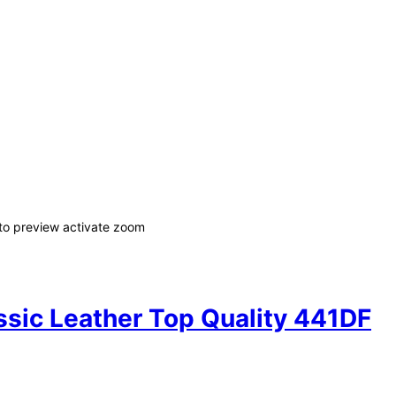
 to preview
activate zoom
sic Leather Top Quality 441DF