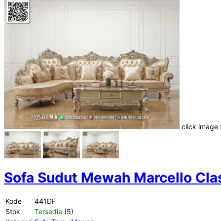
click image
Sofa Sudut Mewah Marcello Clas
Kode
441DF
Stok
Tersedia
(5)