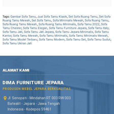
Tags:
Gambar Sofa Tamu
,
Jual Sofa Tamu Klasik
,
Set Sofa Ruang Tamu
,
Set Sofa
Ruang Tamu Mewah
,
Set Sofa Tamu
,
Sofa Minimalis Mewah
,
Sofa Ruang Tamu
,
Sofa Ruang Tamu Mewah
,
Sofa Ruang Tamu Minimalis
,
Sofa Tamu 2022
,
Sofa
Tamu Chester
,
Sofa Tamu Elegan
,
Sofa Tamu Furniture Jepara
,
Sofa Tamu Italy
,
Sofa Tamu Jati
,
Sofa Tamu Jati Jepara
,
Sofa Tamu Jepara Minimalis
,
Sofa Tamu
Kantor
,
Sofa Tamu Mewah
,
Sofa Tamu Minimalis
,
Sofa Tamu Minimalis Mewah
,
Sofa Tamu Model Terbaru
,
Sofa Tamu Modern
,
Sofa Tamu Set
,
Sofa Tamu Sudut
,
Sofa Tamu Ukiran Jati
ALAMAT KAMI
DIMA FURNITURE JEPARA
PRODUSEN MEBEL JEPARA BERKUALITAS
Jl. Senopati - Mindahan RT 003 RW 003
Batealit - Jepara - Jawa Tengah
Indonesia - Kodepos 59461