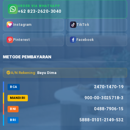
ORDER VIA WHATSAPP
+62 823-2620-3040
Instagram
TikTok
Pinterest
Facebook
METODE PEMBAYARAN
A/N Rekening:
Bayu Dima
2470-1470-19
BCA
900-00-3025718-3
MANDIRI
0488-7906-15
BNI
5888-0101-2149-532
BRI