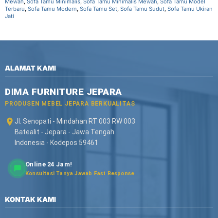
Mewah
,
Sofa Tamu Minimalis
,
Sofa Tamu Minimalis Mewah
,
Sofa Tamu Model
Terbaru
,
Sofa Tamu Modern
,
Sofa Tamu Set
,
Sofa Tamu Sudut
,
Sofa Tamu Ukiran
Jati
ALAMAT KAMI
DIMA FURNITURE JEPARA
PRODUSEN MEBEL JEPARA BERKUALITAS
Jl. Senopati - Mindahan RT 003 RW 003
Batealit - Jepara - Jawa Tengah
Indonesia - Kodepos 59461
Online 24 Jam!
Konsultasi Tanya Jawab Fast Response
KONTAK KAMI