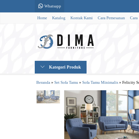
Whatsapp
Home
Katalog
Kontak Kami
Cara Pemesanan
Cara
Kategori Produk
Beranda
»
Set Sofa Tamu
»
Sofa Tamu Minimalis
»
Felicity 