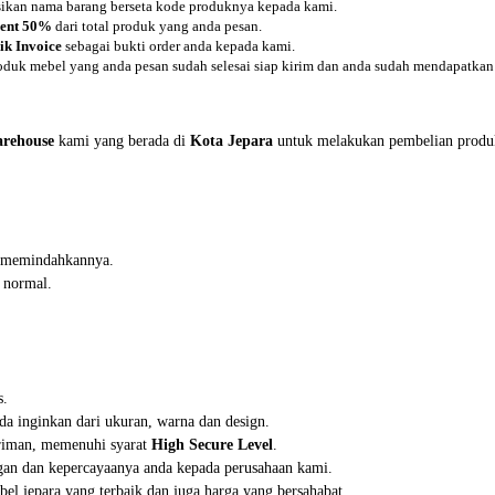
asikan nama barang berseta kode produknya kepada kami.
ent 50%
dari total produk yang anda pesan.
ik Invoice
sebagai bukti order anda kepada kami.
oduk mebel yang anda pesan sudah selesai siap kirim dan anda sudah mendapatkan 
rehouse
kami yang berada di
Kota Jepara
untuk melakukan pembelian produ
in memindahkannya.
 normal.
s.
da inginkan dari ukuran, warna dan design.
iriman, memenuhi syarat
High Secure Level
.
an dan kepercayaanya anda kepada perusahaan kami.
el jepara yang terbaik dan juga harga yang bersahabat.