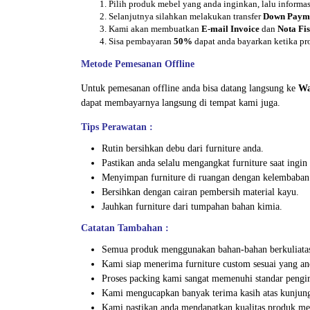
Pilih produk mebel yang anda inginkan, lalu inform
Selanjutnya silahkan melakukan transfer
Down Paym
Kami akan membuatkan
E-mail Invoice
dan
Nota Fis
Sisa pembayaran
50%
dapat anda bayarkan ketika pr
Metode Pemesanan Offline
Untuk pemesanan offline anda bisa datang langsung ke
Wa
dapat membayarnya langsung di tempat kami juga.
Tips Perawatan :
Rutin bersihkan debu dari furniture anda.
Pastikan anda selalu mengangkat furniture saat ing
Menyimpan furniture di ruangan dengan kelembaban
Bersihkan dengan cairan pembersih material kayu.
Jauhkan furniture dari tumpahan bahan kimia.
Catatan Tambahan :
Semua produk menggunakan bahan-bahan berkuliata
Kami siap menerima furniture custom sesuai yang an
Proses packing kami sangat memenuhi standar peng
Kami mengucapkan banyak terima kasih atas kunjung
Kami pastikan anda mendapatkan kualitas produk meb