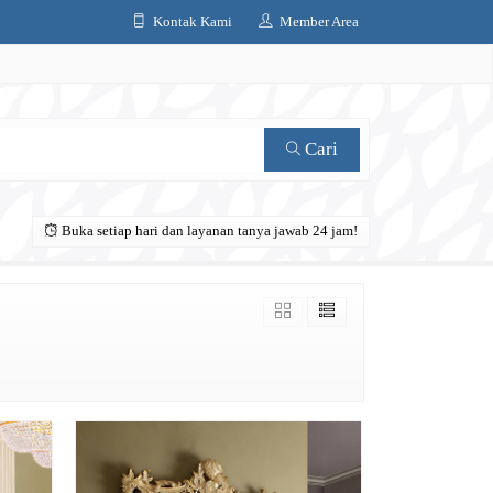
Kontak Kami
Member Area
Cari
Buka setiap hari dan layanan tanya jawab 24 jam!