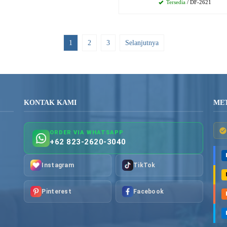
Tersedia
/ DF-2621
1
2
3
Selanjutnya
KONTAK KAMI
ME
ORDER VIA WHATSAPP
+62 823-2620-3040
Instagram
TikTok
Pinterest
Facebook