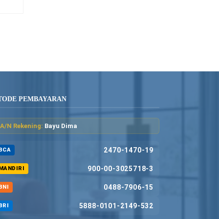
TODE PEMBAYARAN
A/N Rekening:
Bayu Dima
2470-1470-19
BCA
900-00-3025718-3
MANDIRI
0488-7906-15
BNI
5888-0101-2149-532
BRI