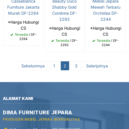
Cassablanca
Beauty Duco
Mebel Jepara
Furniture Jakarta
Shabby Gold
Mewah Terbaru
Murah DF-2294
Combine DF-
Orchidea DF-
2293
2244
*Harga Hubungi
CS
*Harga Hubungi
*Harga Hubungi
CS
CS
Tersedia
/ DF-
2294
Tersedia
/ DF-
Tersedia
/ DF-
2293
2244
Sebelumnya
1
2
3
Selanjutnya
ALAMAT KAMI
DIMA FURNITURE JEPARA
PRODUSEN MEBEL JEPARA BERKUALITAS