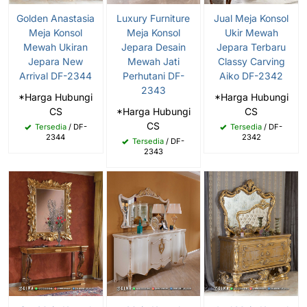
Golden Anastasia
Luxury Furniture
Jual Meja Konsol
Meja Konsol
Meja Konsol
Ukir Mewah
Mewah Ukiran
Jepara Desain
Jepara Terbaru
Jepara New
Mewah Jati
Classy Carving
Arrival DF-2344
Perhutani DF-
Aiko DF-2342
2343
*Harga Hubungi
*Harga Hubungi
CS
*Harga Hubungi
CS
CS
Tersedia
/ DF-
Tersedia
/ DF-
2344
2342
Tersedia
/ DF-
2343