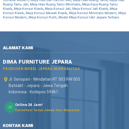
Ruang Tamu Jati
,
Meja Hias Ruang Tamu Minimalis
,
Meja Kaca Ruang Tamu
Klasik
,
Meja Konsol Klasik
,
Meja Konsul Jati
,
Meja Konsul Jati Klasik
,
Meja
Konsul Klasik
,
Meja Konsul Mewah Klasik
,
Meja Konsul Minimalis Modern
,
Meja
Konsul Modern
,
Meja Konsul Putih
,
Model Meja Konsul Ukir Jepara Terbaru
ALAMAT KAMI
DIMA FURNITURE JEPARA
PRODUSEN MEBEL JEPARA BERKUALITAS
Jl. Senopati - Mindahan RT 003 RW 003
Batealit - Jepara - Jawa Tengah
Indonesia - Kodepos 59461
Online 24 Jam!
Konsultasi Tanya Jawab Fast Response
KONTAK KAMI