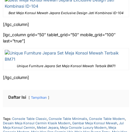
Best Meja Konsul Mewah Jepara Exclusive Design Jati Kombinasi ID-104
[/lgc_column]
[lgc_column grid=”50″ tablet_grid=”50″ mobile_grid=”100″
last=”true”]
Unique Furniture Jepara Set Meja Konsol Mewah Terbaik BM71
[/lgc_column]
Daftar Isi
Tampilkan
Tags:
Console Table Classic
,
Console Table Minimalis
,
Console Table Modern
,
Desain Meja Konsul Cermin Klasik Modern
,
Gambar Meja Konsul Mewah
,
Jul
Meja Konsul Cermin
,
Mebel Jepara
,
Meja Console Luxury Modern
,
Meja
Console Modern
,
Meja Hias Dan Cermin Ukir
,
Meja Hias Ruang Tamu
,
Meja Hias