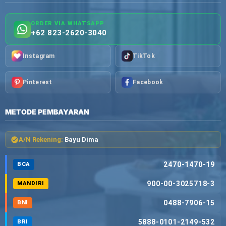
ORDER VIA WHATSAPP
+62 823-2620-3040
Instagram
TikTok
Pinterest
Facebook
METODE PEMBAYARAN
A/N Rekening:
Bayu Dima
2470-1470-19
BCA
900-00-3025718-3
MANDIRI
0488-7906-15
BNI
5888-0101-2149-532
BRI