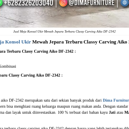
Jual Meja Konsol Ukir Mewah Jepara Terbaru Classy Carving Aiko DF-2342
ja Konsol Ukir
Mewah Jepara Terbaru Classy Carving Aiko
ara Terbaru Classy Carving Aiko DF-2342 :
 Kombinasi
baru Classy Carving Aiko DF-2342 :
ng aiko DF-2342 merupakan satu dari sekian banyak produk dari
Dima Furnitur
rn bisa menghiasi ruang keluarga maupun ruang makan anda. Dengan standar 
ma dan layak untuk diinvestasikan. 100 % terbuat dari bahan kayu
Jati
atau
M
ra terbaru classy carving aiko DF-2342 dengan harga yang lebih terjangkau d