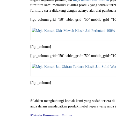
furniture kami memiliki kualitas produk yang terbaik ter
furniture serta didukung dengan adanya alat-alat pembuata
[lgc_column grid=”50″ tablet_grid=”50″ mobile_grid=”100
[/lgc_column]
[lgc_column grid=”50″ tablet_grid=”50″ mobile_grid=”100
[/lgc_column]
Silahkan menghubungi kontak kami yang sudah tertera d
anda dalam mendapatkan produk mebel jepara yang anda i
Metode Pemesanan Online