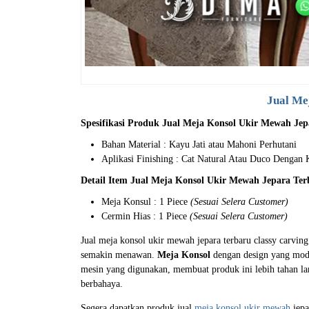
Jual Me
Spesifikasi Produk Jual Meja Konsol Ukir Mewah Jep
Bahan Material : Kayu Jati atau Mahoni Perhutani
Aplikasi Finishing : Cat Natural Atau Duco Dengan
Detail Item Jual Meja Konsol Ukir Mewah Jepara Ter
Meja Konsul : 1 Piece
(Sesuai Selera Customer)
Cermin Hias : 1 Piece
(Sesuai Selera Customer)
Jual meja konsol ukir mewah jepara terbaru classy carvi
semakin menawan.
Meja Konsol
dengan design yang mode
mesin yang digunakan, membuat produk ini lebih tahan la
berbahaya.
Segera dapatkan produk jual
meja konsol ukir mewah
jepa