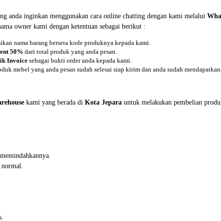
ng anda inginkan menggunakan cara online chatting dengan kami melalui
Wha
 nama owner kami dengan ketentuan sebagai berikut :
asikan nama barang berseta kode produknya kepada kami.
ent 50%
dari total produk yang anda pesan.
ik Invoice
sebagai bukti order anda kepada kami.
oduk mebel yang anda pesan sudah selesai siap kirim dan anda sudah mendapatkan 
rehouse
kami yang berada di
Kota Jepara
untuk melakukan pembelian produ
in memindahkannya.
 normal.
s.