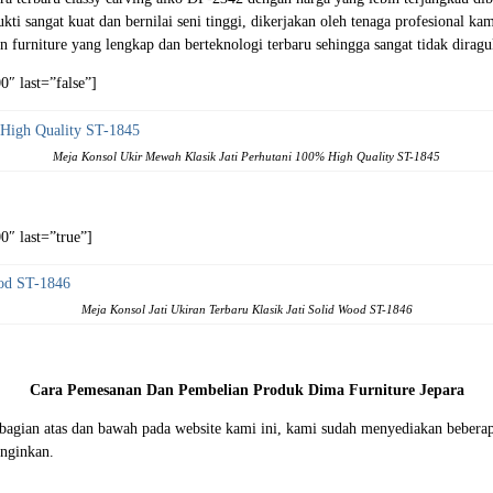
bukti sangat kuat dan bernilai seni tinggi, dikerjakan oleh tenaga profesiona
n furniture yang lengkap dan berteknologi terbaru sehingga sangat tidak diragu
″ last=”false”]
Meja Konsol Ukir Mewah Klasik Jati Perhutani 100% High Quality ST-1845
″ last=”true”]
Meja Konsol Jati Ukiran Terbaru Klasik Jati Solid Wood ST-1846
Cara Pemesanan Dan Pembelian Produk Dima Furniture Jepara
i bagian atas dan bawah pada website kami ini, kami sudah menyediakan beb
nginkan.