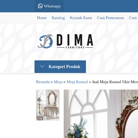
Whatsapp
Home
Katalog
Kontak Kami
Cara Pemesanan
Cara
Kategori Produk
Beranda
»
Meja
»
Meja Konsol
»
Jual Meja Konsol Ukir Mew