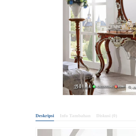
cl
Deskripsi
Info Tambahan
Diskusi (0)