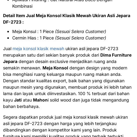
Kombinasi
Detail Item Jual Meja Konsol Klasik Mewah Ukiran Asli Jepara
DF-2723 :
Meja Konsul : 1 Piece
(Sesuai Selera Customer)
Cermin Hias : 1 Piece
(Sesuai Selera Customer)
Jual
meja konsol klasik mewah
ukiran asli jepara DF-2723
merupakan satu dari sekian banyak produk dari
Dima Furniture
Jepara
dengan desain exclusive menjadikan ruang anda
semakin menawan.
Meja Konsol
dengan design yang modern
bisa menghiasi ruang keluarga maupun ruang makan anda.
Dengan standar kualitas export, baik bahan yang digunakan
maupun mesin yang digunakan, membuat produk ini lebih tahan
lama dan layak untuk diinvestasikan. 100 % terbuat dari bahan
kayu
Jati
atau
Mahon
i solid wood dan juga tidak mengandung
bahan berbahaya.
Segera dapatkan produk jual meja konsol klasik mewah ukiran
asli jepara DF-2723 dengan harga yang lebih terjangkau
dibandingkan dengan kompetitor kami yang lain. Produk
furniture kami memiliki kualitas produk yang terbaik terbukti