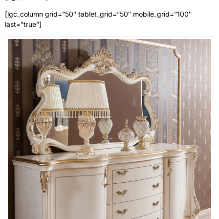
[lgc_column grid=”50″ tablet_grid=”50″ mobile_grid=”100″
last=”true”]