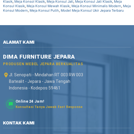
Klasik
,
Meja Konsol Klasik
,
Meja Konsul Jati
,
Meja Konsul Jati Klasik
,
Meja
Konsul Klasik
,
Meja Konsul Mewah Klasik
,
Meja Konsul Minimalis Modern
,
Meja
Konsul Modern
,
Meja Konsul Putih
,
Model Meja Konsul Ukir Jepara Terbaru
ALAMAT KAMI
DIMA FURNITURE JEPARA
PRODUSEN MEBEL JEPARA BERKUALITAS
Jl. Senopati - Mindahan RT 003 RW 003
Batealit - Jepara - Jawa Tengah
Indonesia - Kodepos 59461
Online 24 Jam!
Konsultasi Tanya Jawab Fast Response
KONTAK KAMI