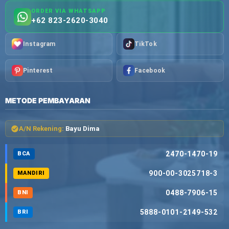
ORDER VIA WHATSAPP
+62 823-2620-3040
Instagram
TikTok
Pinterest
Facebook
METODE PEMBAYARAN
A/N Rekening:
Bayu Dima
2470-1470-19
BCA
900-00-3025718-3
MANDIRI
0488-7906-15
BNI
5888-0101-2149-532
BRI