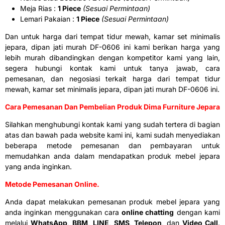
Meja Rias :
1 Piece
(Sesuai Permintaan)
Lemari Pakaian :
1 Piece
(Sesuai Permintaan)
Dan untuk harga dari tempat tidur mewah, kamar set minimalis
jepara, dipan jati murah DF-0606 ini kami berikan harga yang
lebih murah dibandingkan dengan kompetitor kami yang lain,
segera hubungi kontak kami untuk tanya jawab, cara
pemesanan, dan negosiasi terkait harga dari tempat tidur
mewah, kamar set minimalis jepara, dipan jati murah DF-0606 ini.
Cara Pemesanan Dan Pembelian Produk Dima Furniture Jepara
Silahkan menghubungi kontak kami yang sudah tertera di bagian
atas dan bawah pada website kami ini, kami sudah menyediakan
beberapa metode pemesanan dan pembayaran untuk
memudahkan anda dalam mendapatkan produk mebel jepara
yang anda inginkan.
Metode Pemesanan Online.
Anda dapat melakukan pemesanan produk mebel jepara yang
anda inginkan menggunakan cara
online chatting
dengan kami
melalui
WhatsApp
,
BBM
,
LINE
,
SMS
,
Telepon
, dan
Video Call
.