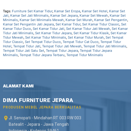
Tags:
Furniture Set Kamar Tidur
,
Kamar Set Eropa
,
Kamar Set Hotel
,
Kamar Set
Jati
,
Kamar Set Jati Minimalis
,
Kamar Set Jepara
,
Kamar Set Mewah
,
Kamar Set
Minimalis
,
Kamar Set Minimalis Mewah
,
Kamar Set Murah
,
Kamar Set Pengantin
,
Kamar Set Pengantin Jati Jepara
,
Set Kamar Tidur
,
Set Kamar Tidur Classic
,
Set
Kamar Tidur Duco
,
Set Kamar Tidur Jati
,
Set Kamar Tidur Jati Mewah
,
Set Kamar
Tidur Jati Minimalis
,
Set Kamar Tidur Jepara
,
Set Kamar Tidur Klasik
,
Set Kamar
Tidur Mewah
,
Set Kamar Tidur Minimalis
,
Set Kamar Tidur Murah
,
Set Tempat
Tidur Classic
,
Set Tempat Tidur Duco
,
Tempat Tidur Cat Duco
,
Tempat Tidur
Hotel
,
Tempat Tidur Jati
,
Tempat Tidur Jati Mewah
,
Tempat Tidur Jati Minimalis
,
Tempat Tidur Jati Satu Set
,
Tempat Tidur Jepara
,
Tempat Tidur Jepara
Minimalis
,
Tempat Tidur Jepara Terbaru
,
Tempat Tidur Minimalis
ALAMAT KAMI
DIMA FURNITURE JEPARA
PRODUSEN MEBEL JEPARA BERKUALITAS
Jl. Senopati - Mindahan RT 003 RW 003
Batealit - Jepara - Jawa Tengah
Indonesia - Kodepos 59461