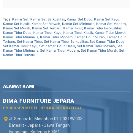
Tags:
Kamar Set
,
Kamar Set Berkualitas
,
Kamar Set Duco
,
Kamar Set Kayu
,
Kamar Set Klasik
,
Kamar Set Mewah
,
Kamar Set Minimalis
,
Kamar Set Modern
,
Kamar Set Murah
,
Kamar Set Terbaru
,
Kamar Tidur
,
Kamar Tidur Berkualitas
,
Kamar Tidur Duco
,
Kamar Tidur Kayu
,
Kamar Tidur Klasik
,
Kamar Tidur Mewah
,
Kamar Tidur Minimalis
,
Kamar Tidur Modern
,
Kamar Tidur Murah
,
Kamar Tidur
Terbaru
,
Set Kamar Tidur
,
Set Kamar Tidur Berkualitas
,
Set Kamar Tidur Duco
,
Set Kamar Tidur Kayu
,
Set Kamar Tidur Klasik
,
Set Kamar Tidur Mewah
,
Set
Kamar Tidur Minimalis
,
Set Kamar Tidur Modern
,
Set Kamar Tidur Murah
,
Set
Kamar Tidur Terbaru
ALAMAT KAMI
DIMA FURNITURE JEPARA
PRODUSEN MEBEL JEPARA BERKUALITAS
Jl. Senopati - Mindahan RT 003 RW 003
Batealit - Jepara - Jawa Tengah
Indonesia - Kodepos 59461