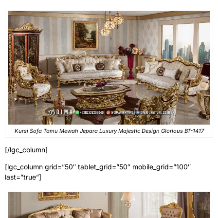
Kursi Sofa Tamu Mewah Jepara Luxury Majestic Design Glorious BT-1417
[/lgc_column]
[lgc_column grid=”50″ tablet_grid=”50″ mobile_grid=”100″
last=”true”]