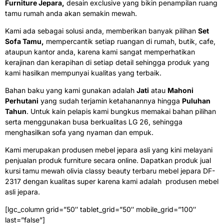
Furniture Jepara,
desain exclusive yang bikin penampilan ruang
tamu rumah anda akan semakin mewah.
Kami ada sebagai solusi anda, memberikan banyak pilihan
Set
Sofa Tamu,
mempercantik setiap ruangan di rumah, butik, cafe,
ataupun kantor anda, karena kami sangat memperhatikan
kerajinan dan kerapihan di setiap detail sehingga produk yang
kami hasilkan mempunyai kualitas yang terbaik.
Bahan baku yang kami gunakan adalah
Jati
atau
Mahoni
Perhutani
yang sudah terjamin ketahanannya hingga
Puluhan
Tahun
. Untuk kain pelapis kami bungkus memakai bahan pilihan
serta menggunakan busa berkualitas LG 26
, sehingga
menghasilkan sofa yang nyaman dan empuk.
Kami merupakan produsen mebel jepara asli yang kini melayani
penjualan produk furniture secara online. Dapatkan produk jual
kursi tamu mewah olivia classy beauty terbaru mebel jepara DF-
2317 dengan kualitas super karena kami adalah produsen mebel
asli jepara.
[lgc_column grid=”50″ tablet_grid=”50″ mobile_grid=”100″
last=”false”]