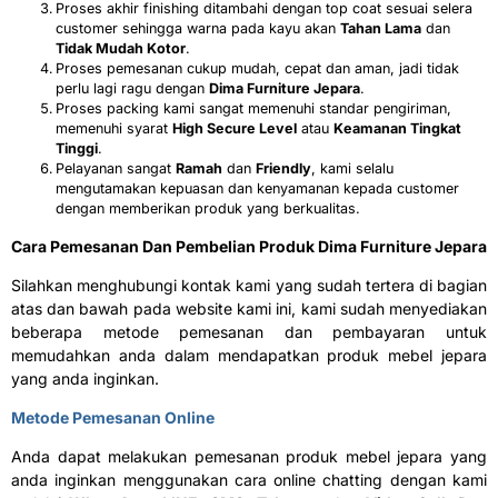
Proses akhir finishing ditambahi dengan top coat sesuai selera
customer sehingga warna pada kayu akan
Tahan Lama
dan
Tidak Mudah Kotor
.
Proses pemesanan cukup mudah, cepat dan aman, jadi tidak
perlu lagi ragu dengan
Dima Furniture Jepara
.
Proses packing kami sangat memenuhi standar pengiriman,
memenuhi syarat
H
igh Secure Level
atau
K
eamanan Tingkat
Tinggi
.
Pelayanan sangat
R
amah
dan
F
riendly
, kami selalu
mengutamakan kepuasan dan kenyamanan kepada customer
dengan memberikan produk yang berkualitas.
Cara Pemesanan Dan Pembelian Produk Dima Furniture Jepara
Silahkan menghubungi kontak kami yang sudah tertera di bagian
atas dan bawah pada website kami ini, kami sudah menyediakan
beberapa metode pemesanan dan pembayaran untuk
memudahkan anda dalam mendapatkan produk mebel jepara
yang anda inginkan.
Metode Pemesanan Online
Anda dapat melakukan pemesanan produk mebel jepara yang
anda inginkan menggunakan cara online chatting dengan kami