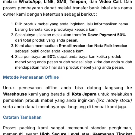
melalui
WhatsApp
,
LINE
,
SMS
,
Telepon
, dan
Video Call
. Dan
proses pembayaran dapat melalui transfer bank lokal atas nama
owner kami dengan ketentuan sebagai berikut :
Pilih produk mebel yang anda inginkan, lalu informasikan nama
barang berseta kode produknya kepada kami.
Selanjutnya silahkan melakukan transfer
D
own Payment 50%
dari total produk yang anda pesan.
Kami akan membuatkan
E
-mail Invoice
dan
N
ota Fisik Invoice
sebagai bukti order anda kepada kami.
Sisa pembayaran
50%
dapat anda bayarkan ketika produk
mebel yang anda pesan sudah selesai siap kirim dan anda sudah
mendapatkan foto final dari produk mebel yang anda pesan.
Metode Pemesanan Offline
Untuk pemesanan offline anda bisa datang langsung ke
Warehouse
kami yang berada di
Kota Jepara
untuk melakukan
pembelian produk mebel yang anda inginkan
(jika ready stock)
serta anda dapat membayarnya langsung di tempat kami juga.
Catatan Tambahan
Proses packing kami sangat memenuhi standar pengiriman,
memenuhi syarat
H
igh Secure Level
atau
K
eamanan Tingkat