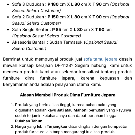
Sofa 3 Dudukan :
P 180
cm X
L 80
cm X
T 90
cm
(Opsional
Sesuai Selera Customer)
Sofa 2 Dudukan :
P 150
cm X
L 80
cm X
T 90
cm
(Opsional
Sesuai Selera Customer)
Sofa Single Seater :
P 85
cm X
L 80
cm X
T 90
cm
(Opsional Sesuai Selera Customer)
Aksesoris Bantal : Sudah Termasuk
(Opsional Sesuai
Selera Customer)
Berminat untuk mempunyai produk jual
sofa tamu jepara
desain
mewah konsep kerajaan DF-1128? Segera hubungi kami untuk
memesan produk kami atau sekedar konsultasi tentang produk
furniture dima furniture jepara, karena kepuasan dan
kenyamanan anda adalah pelayanan utama kami.
Alasan Membeli Produk
Dima Furniture Jepara
Produk yang berkualitas tinggi, karena bahan baku yang
digunakan adalah kayu
Jati
atau
Mahoni
perhutani yang kayunya
sudah terjamin ketahanannya dan dapat bertahan hingga
Puluhan Tahun
.
Harga yang lebih
Terjangkau
dibandingkan dengan kompetitor
produk furniture lain tanpa mengurangi kualitas produk.