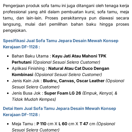
Pengerjaan produk sofa tamu ini juga ditangani oleh tenaga kerja
professional yang ahli dalam pembuatan kursi, sofa tamu, meja
tamu, dan lain-lain. Proses perakitannya pun diawasi secara
langsung, mulai dari pemilihan bahan baku hingga proses
pengejokan.
Spesifikasi Jual Sofa Tamu Jepara Desain Mewah Konsep
Kerajaan DF-1128 :
Bahan Baku Utama :
Kayu Jati Atau Mahoni TPK
Perhutani
(Opsional Sesuai Selera Customer)
Aplikasi Finishing :
Natural Atau Cat Duco Dengan
Kombinasi
(Opsional Sesuai Selera Customer)
Jenis Kain Jok :
Bludru, Canvas, Oscar Leather
(Opsional
Sesuai Selera Customer)
Jenis Busa Jok :
Super Foam LG 26
(Empuk, Kenyal, &
Tidak Mudah Kempes)
Detai Item Jual Sofa Tamu Jepara Desain Mewah Konsep
Kerajaan DF-1128 :
Meja Tamu :
P 110
cm X
L 60
cm X
T 47
cm
(Opsional
Sesuai Selera Customer)