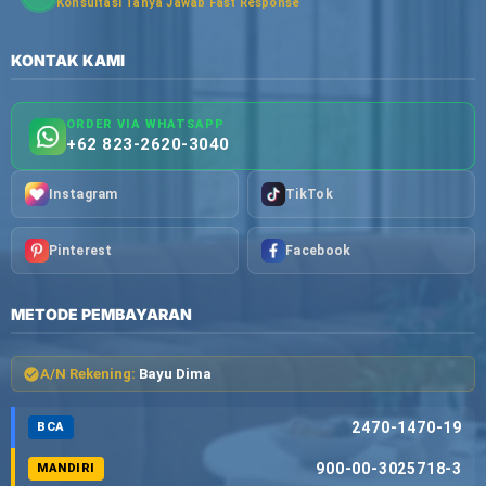
Konsultasi Tanya Jawab Fast Response
KONTAK KAMI
ORDER VIA WHATSAPP
+62 823-2620-3040
Instagram
TikTok
Pinterest
Facebook
METODE PEMBAYARAN
A/N Rekening:
Bayu Dima
2470-1470-19
BCA
900-00-3025718-3
MANDIRI