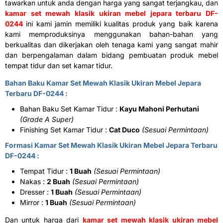
tawarkan untuk anda dengan harga yang sangat terjangkau, dan
kamar set mewah klasik ukiran mebel jepara terbaru DF-
0244
ini kami jamin memiliki kualitas produk yang baik karena
kami memproduksinya menggunakan bahan-bahan yang
berkualitas dan dikerjakan oleh tenaga kami yang sangat mahir
dan berpengalaman dalam bidang pembuatan produk mebel
tempat tidur dan set kamar tidur.
Bahan Baku Kamar Set Mewah Klasik Ukiran Mebel Jepara
Terbaru DF-0244 :
Bahan Baku Set Kamar Tidur :
Kayu Mahoni Perhutani
(Grade A Super)
Finishing Set Kamar Tidur :
Cat Duco
(Sesuai Permintaan)
Formasi Kamar Set Mewah Klasik Ukiran Mebel Jepara Terbaru
DF-0244 :
Tempat Tidur :
1 Buah
(Sesuai Permintaan)
Nakas :
2 Buah
(Sesuai Permintaan)
Dresser :
1 Buah
(Sesuai Permintaan)
Mirror :
1 Buah
(Sesuai Permintaan)
Dan untuk harga dari
kamar set mewah klasik ukiran mebel