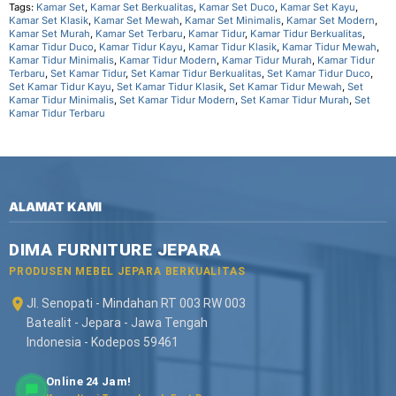
Tags:
Kamar Set
,
Kamar Set Berkualitas
,
Kamar Set Duco
,
Kamar Set Kayu
,
Kamar Set Klasik
,
Kamar Set Mewah
,
Kamar Set Minimalis
,
Kamar Set Modern
,
Kamar Set Murah
,
Kamar Set Terbaru
,
Kamar Tidur
,
Kamar Tidur Berkualitas
,
Kamar Tidur Duco
,
Kamar Tidur Kayu
,
Kamar Tidur Klasik
,
Kamar Tidur Mewah
,
Kamar Tidur Minimalis
,
Kamar Tidur Modern
,
Kamar Tidur Murah
,
Kamar Tidur
Terbaru
,
Set Kamar Tidur
,
Set Kamar Tidur Berkualitas
,
Set Kamar Tidur Duco
,
Set Kamar Tidur Kayu
,
Set Kamar Tidur Klasik
,
Set Kamar Tidur Mewah
,
Set
Kamar Tidur Minimalis
,
Set Kamar Tidur Modern
,
Set Kamar Tidur Murah
,
Set
Kamar Tidur Terbaru
ALAMAT KAMI
DIMA FURNITURE JEPARA
PRODUSEN MEBEL JEPARA BERKUALITAS
Jl. Senopati - Mindahan RT 003 RW 003
Batealit - Jepara - Jawa Tengah
Indonesia - Kodepos 59461
Online 24 Jam!