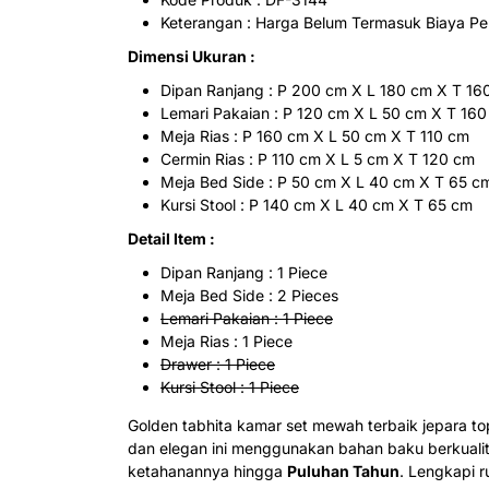
Keterangan : Harga Belum Termasuk Biaya Pe
Dimensi Ukuran :
Dipan Ranjang : P 200 cm X L 180 cm X T 16
Lemari Pakaian : P 120 cm X L 50 cm X T 16
Meja Rias : P 160 cm X L 50 cm X T 110 cm
Cermin Rias : P 110 cm X L 5 cm X T 120 cm
Meja Bed Side : P 50 cm X L 40 cm X T 65 c
Kursi Stool : P 140 cm X L 40 cm X T 65 cm
Detail Item :
Dipan Ranjang : 1 Piece
Meja Bed Side : 2 Pieces
Lemari Pakaian : 1 Piece
Meja Rias : 1 Piece
Drawer : 1 Piece
Kursi Stool : 1 Piece
Golden tabhita kamar set mewah terbaik jepara to
dan elegan ini menggunakan bahan baku berkuali
ketahanannya hingga
Puluhan Tahun
. Lengkapi 