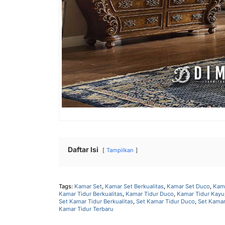
Daftar Isi
Tampilkan
Tags:
Kamar Set
,
Kamar Set Berkualitas
,
Kamar Set Duco
,
Kam
Kamar Tidur Berkualitas
,
Kamar Tidur Duco
,
Kamar Tidur Kayu
Set Kamar Tidur Berkualitas
,
Set Kamar Tidur Duco
,
Set Kamar
Kamar Tidur Terbaru