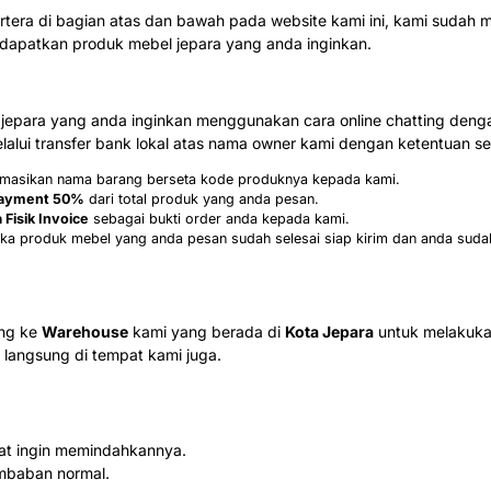
rtera di bagian atas dan bawah pada website kami ini, kami sud
patkan produk mebel jepara yang anda inginkan.
epara yang anda inginkan menggunakan cara online chatting denga
alui transfer bank lokal atas nama owner kami dengan ketentuan seb
formasikan nama barang berseta kode produknya kepada kami.
ayment 50%
dari total produk yang anda pesan.
 Fisik Invoice
sebagai bukti order anda kepada kami.
ka produk mebel yang anda pesan sudah selesai siap kirim dan anda suda
ung ke
Warehouse
kami yang berada di
Kota Jepara
untuk melakuka
langsung di tempat kami juga.
aat ingin memindahkannya.
mbaban normal.