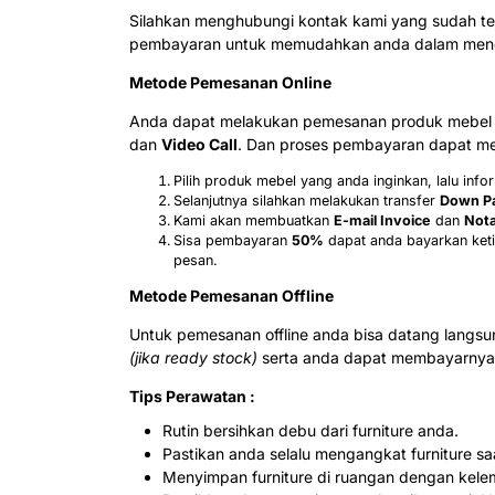
Silahkan menghubungi kontak kami yang sudah te
pembayaran untuk memudahkan anda dalam menda
Metode Pemesanan Online
Anda dapat melakukan pemesanan produk mebel j
dan
Video Call
. Dan proses pembayaran dapat mel
Pilih produk mebel yang anda inginkan, lalu in
Selanjutnya silahkan melakukan transfer
Down P
Kami akan membuatkan
E-mail Invoice
dan
Nota
Sisa pembayaran
50%
dapat anda bayarkan keti
pesan.
Metode Pemesanan Offline
Untuk pemesanan offline anda bisa datang langs
(jika ready stock)
serta anda dapat membayarnya 
Tips Perawatan :
Rutin bersihkan debu dari furniture anda.
Pastikan anda selalu mengangkat furniture s
Menyimpan furniture di ruangan dengan kele