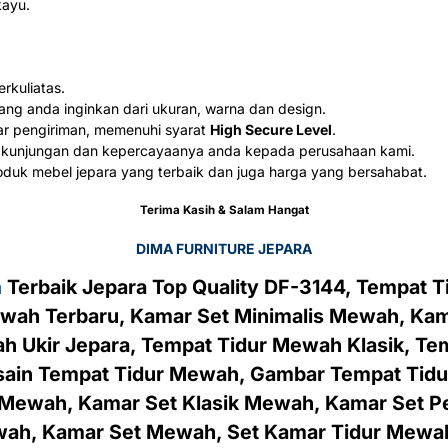
kayu.
kuliatas.
ang anda inginkan dari ukuran, warna dan design.
ar pengiriman, memenuhi syarat
High Secure Level
.
 kunjungan dan kepercayaanya anda kepada perusahaan kami.
duk mebel jepara yang terbaik dan juga harga yang bersahabat.
Terima Kasih & Salam Hangat
DIMA FURNITURE JEPARA
h
Terbaik Jepara Top Quality DF-3144, Tempat T
wah Terbaru, Kamar Set Minimalis Mewah, Kama
h Ukir Jepara, Tempat Tidur Mewah Klasik, Te
ain Tempat Tidur Mewah, Gambar Tempat Tidur
Mewah, Kamar Set Klasik Mewah, Kamar Set P
ah, Kamar Set Mewah, Set Kamar Tidur Mewah,