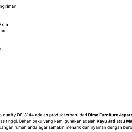
ngiriman
0 cm
0 cm
m
p quality DF-3144 adalah produk terbaru dari
Dima Furniture Jepar
tas tinggi. Bahan baku yang kami gunakan adalah
Kayu Jati
atau
Ma
ruangan rumah anda agar semakin menarik dan nyaman dengan ber