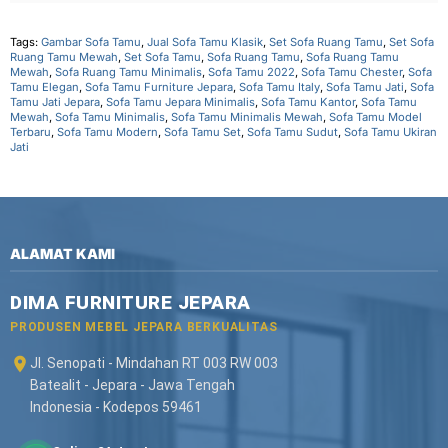
Tags:
Gambar Sofa Tamu
,
Jual Sofa Tamu Klasik
,
Set Sofa Ruang Tamu
,
Set Sofa
Ruang Tamu Mewah
,
Set Sofa Tamu
,
Sofa Ruang Tamu
,
Sofa Ruang Tamu
Mewah
,
Sofa Ruang Tamu Minimalis
,
Sofa Tamu 2022
,
Sofa Tamu Chester
,
Sofa
Tamu Elegan
,
Sofa Tamu Furniture Jepara
,
Sofa Tamu Italy
,
Sofa Tamu Jati
,
Sofa
Tamu Jati Jepara
,
Sofa Tamu Jepara Minimalis
,
Sofa Tamu Kantor
,
Sofa Tamu
Mewah
,
Sofa Tamu Minimalis
,
Sofa Tamu Minimalis Mewah
,
Sofa Tamu Model
Terbaru
,
Sofa Tamu Modern
,
Sofa Tamu Set
,
Sofa Tamu Sudut
,
Sofa Tamu Ukiran
Jati
ALAMAT KAMI
DIMA FURNITURE JEPARA
PRODUSEN MEBEL JEPARA BERKUALITAS
Jl. Senopati - Mindahan RT 003 RW 003
Batealit - Jepara - Jawa Tengah
Indonesia - Kodepos 59461