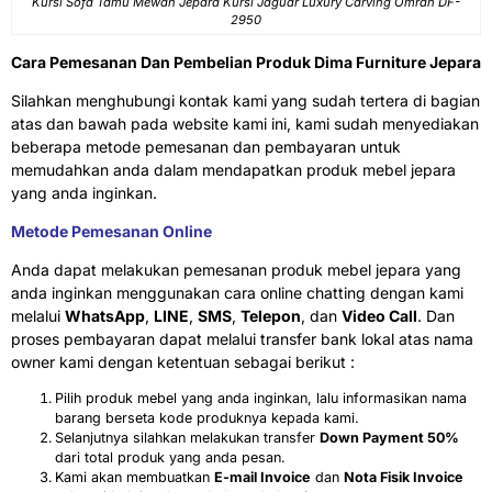
Kursi Sofa Tamu Mewah Jepara Kursi Jaguar Luxury Carving Omran DF-
2950
Cara Pemesanan Dan Pembelian Produk Dima Furniture Jepara
Silahkan menghubungi kontak kami yang sudah tertera di bagian
atas dan bawah pada website kami ini, kami sudah menyediakan
beberapa metode pemesanan dan pembayaran untuk
memudahkan anda dalam mendapatkan produk mebel jepara
yang anda inginkan.
Metode Pemesanan Online
Anda dapat melakukan pemesanan produk mebel jepara yang
anda inginkan menggunakan cara online chatting dengan kami
melalui
WhatsApp
,
LINE
,
SMS
,
Telepon
, dan
Video Call
. Dan
proses pembayaran dapat melalui transfer bank lokal atas nama
owner kami dengan ketentuan sebagai berikut :
Pilih produk mebel yang anda inginkan, lalu informasikan nama
barang berseta kode produknya kepada kami.
Selanjutnya silahkan melakukan transfer
Down Payment 50%
dari total produk yang anda pesan.
Kami akan membuatkan
E-mail Invoice
dan
Nota Fisik Invoice