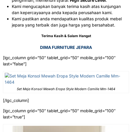
pengiriman, memenuhi syarat
High Secure Level
.
Kami mengucapkan banyak terima kasih atas kunjungan
dan kepercayaanya anda kepada perusahaan kami.
Kami pastikan anda mendapatkan kualitas produk mebel
jepara yang terbaik dan juga harga yang bersahabat.
Terima Kasih & Salam Hangat
DIMA FURNITURE JEPARA
[lgc_column grid=”50″ tablet_grid=”50″ mobile_grid=”100″
last=”false”]
Set Meja Konsol Mewah Eropa Style Modern Camille Mm-1464
[/lgc_column]
[lgc_column grid=”50″ tablet_grid=”50″ mobile_grid=”100″
last=”true”]