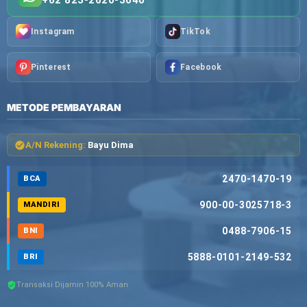
+62 823-2620-3040
Instagram
TikTok
Pinterest
Facebook
METODE PEMBAYARAN
A/N Rekening:
Bayu Dima
2470-1470-19
BCA
900-00-3025718-3
MANDIRI
0488-7906-15
BNI
5888-0101-2149-532
BRI
Transaksi Dijamin 100% Aman