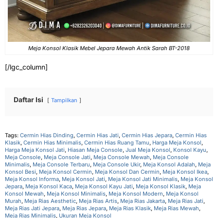
Meja Konsol Klasik Mebel Jepara Mewah Antik Sarah BT-2018
[/lgc_column]
Daftar Isi
Tampilkan
Tags:
Cermin Hias Dinding
,
Cermin Hias Jati
,
Cermin Hias Jepara
,
Cermin Hias
Klasik
,
Cermin Hias Minimalis
,
Cermin Hias Ruang Tamu
,
Harga Meja Konsol
,
Harga Meja Konsol Jati
,
Hiasan Meja Console
,
Jual Meja Konsol
,
Konsol Kayu
,
Meja Console
,
Meja Console Jati
,
Meja Console Mewah
,
Meja Console
Minimalis
,
Meja Console Terbaru
,
Meja Console Ukir
,
Meja Konsol Adalah
,
Meja
Konsol Besi
,
Meja Konsol Cermin
,
Meja Konsol Dan Cermin
,
Meja Konsol Ikea
,
Meja Konsol Informa
,
Meja Konsol Jati
,
Meja Konsol Jati Minimalis
,
Meja Konsol
Jepara
,
Meja Konsol Kaca
,
Meja Konsol Kayu Jati
,
Meja Konsol Klasik
,
Meja
Konsol Mewah
,
Meja Konsol Minimalis
,
Meja Konsol Modern
,
Meja Konsol
Murah
,
Meja Rias Aesthetic
,
Meja Rias Artis
,
Meja Rias Jakarta
,
Meja Rias Jati
,
Meja Rias Jati Jepara
,
Meja Rias Jepara
,
Meja Rias Klasik
,
Meja Rias Mewah
,
Meja Rias Minimalis
,
Ukuran Meja Konsol