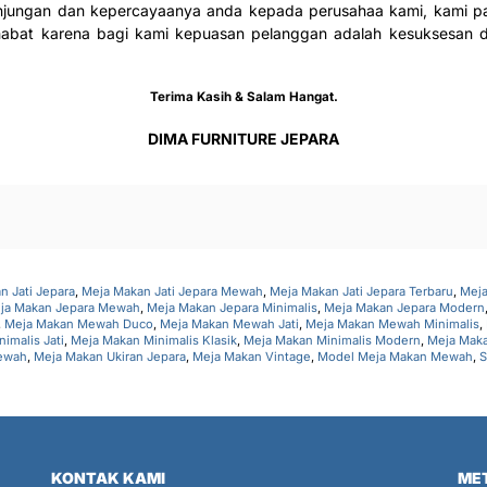
njungan dan kepercayaanya anda kepada perusahaa kami, kami pa
ahabat karena bagi kami kepuasan pelanggan adalah kesuksesan 
Terima Kasih & Salam Hangat.
DIMA FURNITURE JEPARA
n Jati Jepara
,
Meja Makan Jati Jepara Mewah
,
Meja Makan Jati Jepara Terbaru
,
Meja
ja Makan Jepara Mewah
,
Meja Makan Jepara Minimalis
,
Meja Makan Jepara Modern
,
Meja Makan Mewah Duco
,
Meja Makan Mewah Jati
,
Meja Makan Mewah Minimalis
,
imalis Jati
,
Meja Makan Minimalis Klasik
,
Meja Makan Minimalis Modern
,
Meja Mak
Mewah
,
Meja Makan Ukiran Jepara
,
Meja Makan Vintage
,
Model Meja Makan Mewah
,
S
KONTAK KAMI
ME