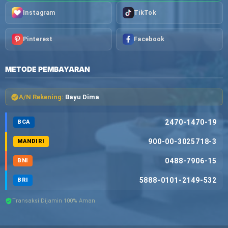
Instagram
TikTok
Pinterest
Facebook
METODE PEMBAYARAN
A/N Rekening:
Bayu Dima
2470-1470-19
BCA
900-00-3025718-3
MANDIRI
0488-7906-15
BNI
5888-0101-2149-532
BRI
Transaksi Dijamin 100% Aman