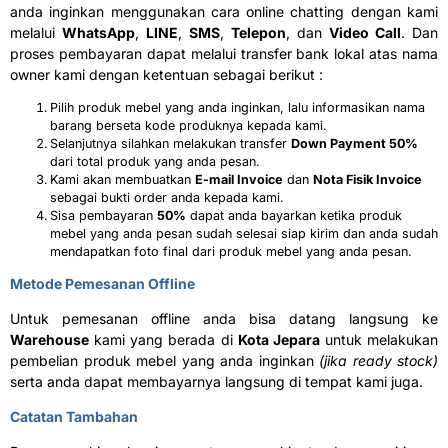
anda inginkan menggunakan cara online chatting dengan kami
melalui
WhatsApp
,
LINE
,
SMS
,
Telepon
, dan
Video Call
. Dan
proses pembayaran dapat melalui transfer bank lokal atas nama
owner kami dengan ketentuan sebagai berikut :
Pilih produk mebel yang anda inginkan, lalu informasikan nama
barang berseta kode produknya kepada kami.
Selanjutnya silahkan melakukan transfer
D
own Payment 50%
dari total produk yang anda pesan.
Kami akan membuatkan
E
-mail Invoice
dan
N
ota Fisik Invoice
sebagai bukti order anda kepada kami.
Sisa pembayaran
50%
dapat anda bayarkan ketika produk
mebel yang anda pesan sudah selesai siap kirim dan anda sudah
mendapatkan foto final dari produk mebel yang anda pesan.
Metode Pemesanan Offline
Untuk pemesanan offline anda bisa datang langsung ke
Warehouse
kami yang berada di
Kota Jepara
untuk melakukan
pembelian produk mebel yang anda inginkan
(jika ready stock)
serta anda dapat membayarnya langsung di tempat kami juga.
Catatan Tambahan