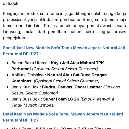
diduduki.
Pengerjaan produk sofa tamu ini juga ditangani oleh tenaga kerja
professional yang ahli dalam pembuatan kursi, sofa tamu, meja
tamu, dan lain-lain. Proses perakitannya pun diawasi secara
langsung, mulai dari pemilihan bahan baku hingga proses
pengejokan.
Spesifikasi New Models Sofa Tamu Mewah Jepara Natural Jati
Perhutani DF-1127 :
Bahan Baku Utama :
Kayu Jati Atau Mahoni TPK
Perhutani
(Opsional Sesuai Selera Customer)
Aplikasi Finishing :
Natural Atau Cat Duco Dengan
Kombinasi
(Opsional Sesuai Selera Customer)
Jenis Kain Jok :
Bludru, Canvas, Oscar Leather
(Opsional
Sesuai Selera Customer)
Jenis Busa Jok :
Super Foam LG 26
(Empuk, Kenyal, &
Tidak Mudah Kempes)
Detai Item New Models Sofa Tamu Mewah Jepara Natural Jati
Perhutani DF-1127 :
Meja Tamu :
P 110
cm X
L 60
cm X
T 47
cm
(Opsional