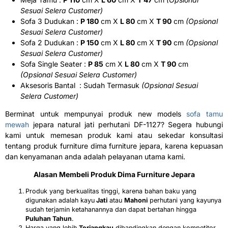
Sesuai Selera Customer)
Sofa 3 Dudukan :
P 180
cm X
L 80
cm X
T 90
cm
(Opsional
Sesuai Selera Customer)
Sofa 2 Dudukan :
P 150
cm X
L 80
cm X
T 90
cm
(Opsional
Sesuai Selera Customer)
Sofa Single Seater :
P 85
cm X
L 80
cm X
T 90
cm
(Opsional Sesuai Selera Customer)
Aksesoris Bantal : Sudah Termasuk
(Opsional Sesuai
Selera Customer)
Berminat untuk mempunyai produk new models
sofa tamu
mewah
jepara natural jati perhutani DF-1127? Segera hubungi
kami untuk memesan produk kami atau sekedar konsultasi
tentang produk furniture dima furniture jepara, karena kepuasan
dan kenyamanan anda adalah pelayanan utama kami.
Alasan Membeli Produk
Dima Furniture Jepara
Produk yang berkualitas tinggi, karena bahan baku yang
digunakan adalah kayu
Jati
atau
Mahoni
perhutani yang kayunya
sudah terjamin ketahanannya dan dapat bertahan hingga
Puluhan Tahun
.
Harga yang lebih
Terjangkau
dibandingkan dengan kompetitor