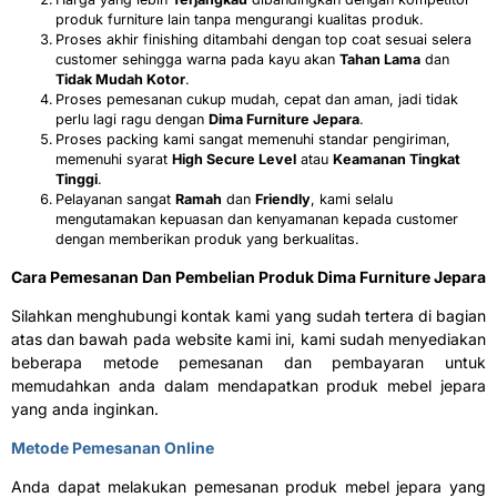
produk furniture lain tanpa mengurangi kualitas produk.
Proses akhir finishing ditambahi dengan top coat sesuai selera
customer sehingga warna pada kayu akan
Tahan Lama
dan
Tidak Mudah Kotor
.
Proses pemesanan cukup mudah, cepat dan aman, jadi tidak
perlu lagi ragu dengan
Dima Furniture Jepara
.
Proses packing kami sangat memenuhi standar pengiriman,
memenuhi syarat
H
igh Secure Level
atau
K
eamanan Tingkat
Tinggi
.
Pelayanan sangat
R
amah
dan
F
riendly
, kami selalu
mengutamakan kepuasan dan kenyamanan kepada customer
dengan memberikan produk yang berkualitas.
Cara Pemesanan Dan Pembelian Produk Dima Furniture Jepara
Silahkan menghubungi kontak kami yang sudah tertera di bagian
atas dan bawah pada website kami ini, kami sudah menyediakan
beberapa metode pemesanan dan pembayaran untuk
memudahkan anda dalam mendapatkan produk mebel jepara
yang anda inginkan.
Metode Pemesanan Online
Anda dapat melakukan pemesanan produk mebel jepara yang