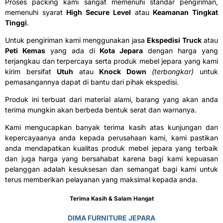
Proses packing kami sangat memenuhi standar pengiriman,
memenuhi syarat
H
igh Secure Level
atau
K
eamanan Tingkat
Tinggi
.
Untuk pengiriman kami menggunakan jasa
E
kspedisi Truck
atau
P
eti Kemas
yang ada di
Kota Jepara
dengan harga yang
terjangkau dan terpercaya serta produk mebel jepara yang kami
kirim bersifat
U
tuh
atau
K
nock Down
(terbongkar)
untuk
pemasangannya dapat di bantu dari pihak ekspedisi.
Produk ini terbuat dari material alami, barang yang akan anda
terima mungkin akan berbeda bentuk serat dan warnanya.
Kami mengucapkan banyak terima kasih atas kunjungan dan
kepercayaanya anda kepada perusahaan kami, kami pastikan
anda mendapatkan kualitas produk mebel jepara yang terbaik
dan juga harga yang bersahabat karena bagi kami kepuasan
pelanggan adalah kesuksesan dan semangat bagi kami untuk
terus memberikan pelayanan yang maksimal kepada anda.
Terima Kasih & Salam Hangat
DIMA FURNITURE JEPARA