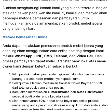
Silahkan menghubungi kontak kami yang sudah tertera di bagian
atas dan bawah pada website kami ini, kami sudah menyediakan
beberapa metode pemesanan dan pembayaran untuk
memudahkan anda dalam mendapatkan produk mebel jepara
yang anda inginkan.
Metode Pemesanan Online
Anda dapat melakukan pemesanan produk mebel jepara yang
anda inginkan menggunakan cara online chatting dengan kami
melalui
WhatsApp
,
LINE
,
SMS
,
Telepon
, dan
Video Call
. Dan
proses pembayaran dapat melalui transfer bank lokal atas nama
owner kami dengan ketentuan sebagai berikut :
Pilih produk mebel yang anda inginkan, lalu informasikan nama
barang berseta kode produknya kepada kami.
Selanjutnya silahkan melakukan transfer
Down Payment 50%
dari total produk yang anda pesan.
Kami akan membuatkan
E-mail Invoice
dan
Nota Fisik Invoice
sebagai bukti order anda kepada kami.
Sisa pembayaran
50%
dapat anda bayarkan ketika produk
mebel yang anda pesan sudah selesai siap kirim dan anda sudah
mendapatkan foto final dari produk mebel yang anda pesan.