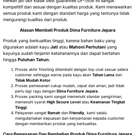
mewah jati ukir klasik best guarantee DF-1506 ini sangat
kompetitif dan sesuai dengan kualitas produk. Kami menawarkan
semua produk kami dengan standart harga yang tentunya tidak
mengurangi kualitas dari produk.
Alasan Membeli Produk Dima Furniture Jepara
Produk yang berkualitas tinggi, karena bahan baku yang
digunakan adalah kayu
Jati
atau
Mahoni Perhutani
yang
kayunya sudah terjamin ketahanannya dan dapat bertahan
hingga
Puluhan Tahun
.
Proses akhir finishing ditambahi dengan top coat sesuai selera
customer sehingga warna pada kayu akan
Tahan Lama
dan
Tidak Mudah Kotor
.
Proses pemesanan cukup mudah, cepat dan aman, jadi tidak
perlu lagi ragu dengan
Dima Furniture Jepara
.
Proses packing kami sangat memenuhi standar pengiriman,
memenuhi syarat
High Secure Level
atau
Keamanan Tingkat
Tinggi
.
Pelayanan sangat
Ramah
dan
Friendly
, kami selalu
mengutamakan kepuasan dan kenyamanan kepada customer
dengan memberikan produk yang berkualitas.
Cara Pemesanan Dan Pembelian Produk Dima Furniture Jepara