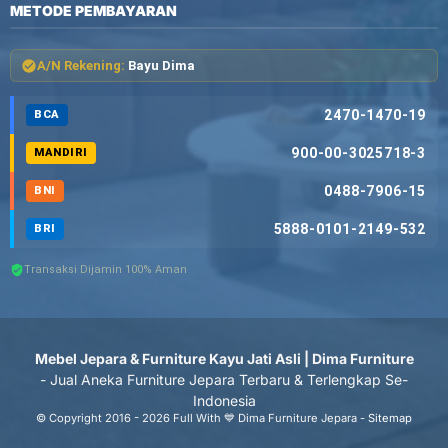
METODE PEMBAYARAN
A/N Rekening:
Bayu Dima
2470-1470-19
BCA
900-00-3025718-3
MANDIRI
0488-7906-15
BNI
5888-0101-2149-532
BRI
Transaksi Dijamin 100% Aman
Mebel Jepara & Furniture Kayu Jati Asli | Dima Furniture
- Jual Aneka Furniture Jepara Terbaru & Terlengkap Se-
Indonesia
© Copyright 2016 - 2026 Full With 💙 Dima Furniture Jepara -
Sitemap