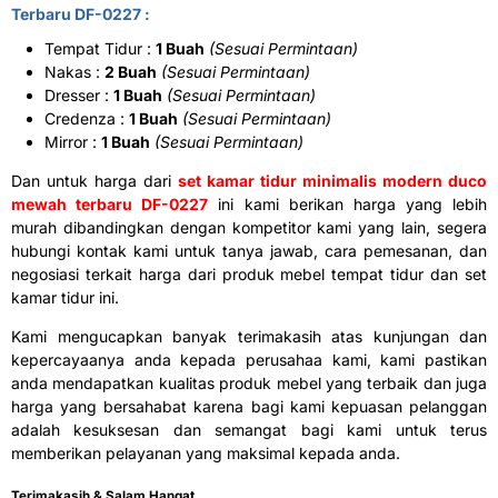
Terbaru DF-0227 :
Tempat Tidur :
1 Buah
(Sesuai Permintaan)
Nakas :
2 Buah
(Sesuai Permintaan)
Dresser :
1 Buah
(Sesuai Permintaan)
Credenza :
1 Buah
(Sesuai Permintaan)
Mirror :
1 Buah
(Sesuai Permintaan)
Dan untuk harga dari
set kamar tidur minimalis modern duco
mewah terbaru DF-0227
ini kami berikan harga yang lebih
murah dibandingkan dengan kompetitor kami yang lain, segera
hubungi kontak kami untuk tanya jawab, cara pemesanan, dan
negosiasi terkait harga dari produk mebel tempat tidur dan set
kamar tidur ini.
Kami mengucapkan banyak terimakasih atas kunjungan dan
kepercayaanya anda kepada perusahaa kami, kami pastikan
anda mendapatkan kualitas produk mebel yang terbaik dan juga
harga yang bersahabat karena bagi kami kepuasan pelanggan
adalah kesuksesan dan semangat bagi kami untuk terus
memberikan pelayanan yang maksimal kepada anda.
Terimakasih & Salam Hangat.