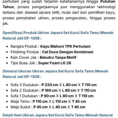
perhutani yang sudah terjamin ketahanannya hingga
Puluhan
Tahun
, proses pengerjaannya pun menggunakan tekhnologi
terbaru dan diawasi secara teliti, mulai dari dari pemilihan kayu,
proses pemahatan ukiran, proses pengecatan, hingga proses
jok.
Spesifikasi Produk Ukiran Jepara Set Kursi
Sofa Tamu Mewah
Natural Jati DF-1308 :
Rangka Produk :
Kayu Mahoni TPK Perhutani
Finishing Produk :
Cat Duco Dengan Kombinasi
Kain Cover Jok :
Beludru Tanpa Motif
Tipe Busa Jok :
Super Foam LG 26
Dimensi Ukuran Ukiran Jepara Set Kursi Sofa Tamu Mewah
Natural Jati DF-1308 :
Sofa 3 Dudukan :
P 220 cm
X
L 80 cm
X
T 110 cm
Sofa 2 Dudukan :
P 160 cm
X
L 80 cm
X
T 110 cm
Sofa 1 Dudukan :
P 90 cm
X
L 80 cm
X
T 110 cm
Meja Tamu :
P 110 cm
X
L 110 cm
X
T 45 cm
Meja Sudut :
P 45 cm
X
L 45 cm
X
T 45 cm
Detail Item Ukiran Jepara Set Kursi Sofa Tamu Mewah Natural