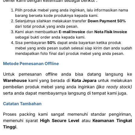
owner kami dengan ketentuan sebagai berikut :
Pilih produk mebel yang anda inginkan, lalu informasikan nama
barang berseta kode produknya kepada kami.
Selanjutnya silahkan melakukan transfer
Down Payment 50%
dari total produk yang anda pesan.
Kami akan membuatkan
E-mail Invoice
dan
Nota Fisik Invoice
sebagai bukti order anda kepada kami.
Sisa pembayaran
50%
dapat anda bayarkan ketika produk
mebel yang anda pesan sudah selesai siap kirim dan anda sudah
mendapatkan foto final dari produk mebel yang anda pesan.
Metode Pemesanan Offline
Untuk pemesanan offline anda bisa datang langsung ke
Warehouse
kami yang berada di
Kota Jepara
untuk melakukan
pembelian produk mebel yang anda inginkan
(jika ready stock)
serta anda dapat membayarnya langsung di tempat kami juga.
Catatan Tambahan
Proses packing kami sangat memenuhi standar pengiriman,
memenuhi syarat
High Secure Level
atau
Keamanan Tingkat
Tinggi
.