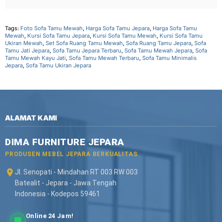
Tags:
Foto Sofa Tamu Mewah
,
Harga Sofa Tamu Jepara
,
Harga Sofa Tamu
Mewah
,
Kursi Sofa Tamu Jepara
,
Kursi Sofa Tamu Mewah
,
Kursi Sofa Tamu
Ukiran Mewah
,
Set Sofa Ruang Tamu Mewah
,
Sofa Ruang Tamu Jepara
,
Sofa
Tamu Jati Jepara
,
Sofa Tamu Jepara Terbaru
,
Sofa Tamu Mewah Jepara
,
Sofa
Tamu Mewah Kayu Jati
,
Sofa Tamu Mewah Terbaru
,
Sofa Tamu Minimalis
Jepara
,
Sofa Tamu Ukiran Jepara
ALAMAT KAMI
DIMA FURNITURE JEPARA
PRODUSEN MEBEL JEPARA BERKUALITAS
Jl. Senopati - Mindahan RT 003 RW 003
Batealit - Jepara - Jawa Tengah
Indonesia - Kodepos 59461
Online 24 Jam!