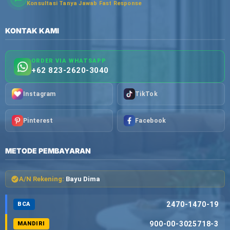
Konsultasi Tanya Jawab Fast Response
KONTAK KAMI
ORDER VIA WHATSAPP
+62 823-2620-3040
Instagram
TikTok
Pinterest
Facebook
METODE PEMBAYARAN
A/N Rekening:
Bayu Dima
2470-1470-19
BCA
900-00-3025718-3
MANDIRI