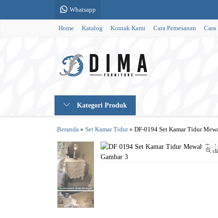
Whatsapp
Home
Katalog
Kontak Kami
Cara Pemesanan
Cara
Kategori Produk
Beranda
»
Set Kamar Tidur
»
DF-0194 Set Kamar Tidur Mewa
cl