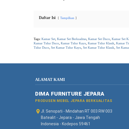
Daftar Isi
Tampilkan
Tags:
Kamar Set
,
Kamar Set Berkualitas
,
Kamar Set Duco
,
Kamar Set K
Kamar Tidur Duco
,
Kamar Tidur Kayu
,
Kamar Tidur Klasik
,
Kamar T
Tidur Duco
,
Set Kamar Tidur Kayu
,
Set Kamar Tidur Klasik
,
Set Kama
ALAMAT KAMI
DIMA FURNITURE JEPARA
PRODUSEN MEBEL JEPARA BERKUALITAS
Jl. Senopati - Mindahan RT 003 RW 003
Batealit - Jepara - Jawa Tengah
Indonesia - Kodepos 59461