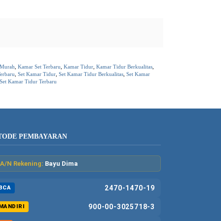
 Murah
,
Kamar Set Terbaru
,
Kamar Tidur
,
Kamar Tidur Berkualitas
,
erbaru
,
Set Kamar Tidur
,
Set Kamar Tidur Berkualitas
,
Set Kamar
Set Kamar Tidur Terbaru
TODE PEMBAYARAN
A/N Rekening:
Bayu Dima
2470-1470-19
BCA
900-00-3025718-3
MANDIRI