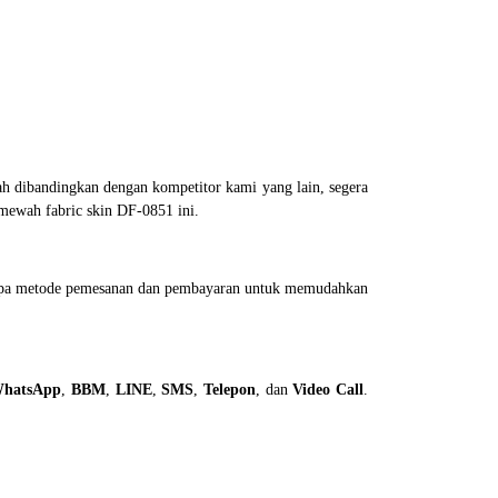
ah dibandingkan dengan kompetitor kami yang lain, segera
 mewah fabric skin DF-0851 ini.
erapa metode pemesanan dan pembayaran untuk memudahkan
hatsApp
,
BBM
,
LINE
,
SMS
,
Telepon
, dan
Video Call
.