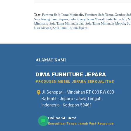
Tags:
Furnitur Sofa Tamu Minimalis
,
Furniture Sofa Tamu
,
Gambar So
Sofa Ruang Tamu Jepara
,
Sofa Ruang Tamu Mewah
,
Sofa Tamu Jati
,
So
Minimalis
,
Sofa Tamu Minimalis Jati
,
Sofa Tamu Minimalis Mewah
,
So
Ukir Mewah
,
Sofa Tamu Ukiran Jepara
ALAMAT KAMI
DIMA FURNITURE JEPARA
PRODUSEN MEBEL JEPARA BERKUALITAS
Jl. Senopati - Mindahan RT 003 RW 003
Batealit - Jepara - Jawa Tengah
Indonesia - Kodepos 59461
Online 24 Jam!
Konsultasi Tanya Jawab Fast Response