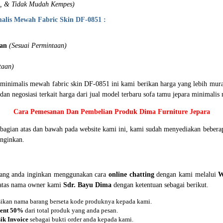
l, & Tidak Mudah Kempes)
alis Mewah Fabric Skin DF-0851 :
an
(Sesuai Permintaan)
taan)
a minimalis mewah fabric skin DF-0851 ini kami berikan harga yang lebih mur
an negosiasi terkait harga dari jual model terbaru sofa tamu jepara minimalis
Cara Pemesanan Dan Pembelian Produk Dima Furniture Jepara
i bagian atas dan bawah pada website kami ini, kami sudah menyediakan beb
nginkan.
yang anda inginkan menggunakan cara
online chatting
dengan kami melalui
W
l atas nama owner kami
Sdr. Bayu Dima
dengan ketentuan sebagai berikut.
asikan nama barang berseta kode produknya kepada kami.
ent 50%
dari total produk yang anda pesan.
ik Invoice
sebagai bukti order anda kepada kami.