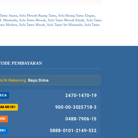
 Tamu Jepara
,
Sofa Mewah Ruang Tamu
,
Sofa Ruang Tamu Elegan
,
L Minimalis
,
Sofa Tamu Mewah
,
Sofa Tamu Mewah Klasik
,
Sofa Tamu
amu Modern
,
Sofa Tamu Murah
,
Sofa Tamu Set Minimalis
,
Sofa Tamu
TODE PEMBAYARAN
A/N Rekening:
Bayu Dima
2470-1470-19
BCA
900-00-3025718-3
MANDIRI
0488-7906-15
BNI
5888-0101-2149-532
BRI