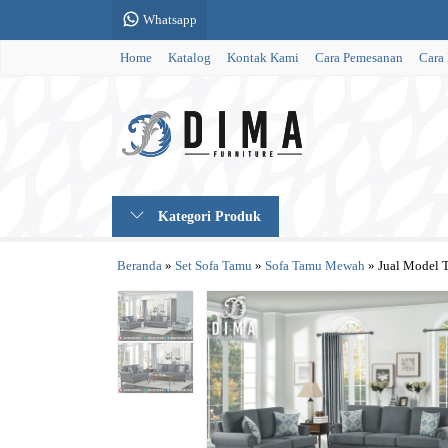
Whatsapp
Home
Katalog
Kontak Kami
Cara Pemesanan
Cara
Kategori Produk
Beranda
»
Set Sofa Tamu
»
Sofa Tamu Mewah
»
Jual Model 