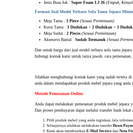
Jenis Busa Jok :
Super Foam LJ 26
(Empuk, Kenya
Formasi Jual Model Terbaru Sofa Tamu Jepara Minim
Meja Tamu :
1 Piece
(Sesuai Permintaan)
Kursi Tamu :
3 Dudukan
+
2 Dudukan
+
1 Duduk
Meja Sudut :
2 Pieces
(Sesuai Permintaan)
Aksesoris Bantal :
Sudah Termasuk
(Sesuai Permin
Dan untuk harga dari jual model terbaru sofa tamu jepar
hubungi kontak kami untuk tanya jawab, cara pemesanan, d
Silahkan menghubungi kontak kami yang sudah tertera d
anda dalam mendapatkan produk mebel jepara yang anda i
Metode Pemesanan Online.
Anda dapat melakukan pemesanan produk mebel jepara 
Dan proses pembayaran dapat melalui transfer bank loka
Pilih produk mebel yang anda inginkan, lalu inform
Selanjutnya silahkan melakukan transfer
Down Paym
Kami akan membuatkan
E-Mail Invoice
dan
Nota Fis