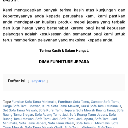
Kami mengucapkan banyak terima kasih atas kunjungan dan
kepercayaanya anda kepada perusahaa kami, kami pastikan
anda mendapatkan kualitas produk mebel jepara yang terbaik
dan juga harga yang bersahabat karena bagi kami kepuasan
pelanggan adalah kesuksesan dan semangat bagi kami untuk
terus memberikan pelayanan yang maksimal kepada anda.
Terima Kasih & Salam Hangat.
DIMA FURNITURE JEPARA
Daftar Isi
Tampilkan
Tags:
Furnitur Sofa Tamu Minimalis
,
Furniture Sofa Tamu
,
Gambar Sofa Tamu
,
Harga Sofa Tamu Mewah
,
Kursi Sofa Tamu Mewah
,
Kursi Sofa Tamu Minimalis
,
Set Sofa Tamu Mewah
,
Sofa Kursi Tamu Jepara
,
Sofa Mewah Ruang Tamu
,
Sofa
Ruang Tamu Elegan
,
Sofa Ruang Tamu Jati
,
Sofa Ruang Tamu Jepara
,
Sofa
Ruang Tamu Mewah
,
Sofa Tamu Jati
,
Sofa Tamu Jati Jepara
,
Sofa Tamu Jati
Minimalis
,
Sofa Tamu Jepara
,
Sofa Tamu Klasik
,
Sofa Tamu L Minimalis
,
Sofa
Tamu Mewah
,
Sofa Tamu Mewah Klasik
,
Sofa Tamu Minimalis
,
Sofa Tamu