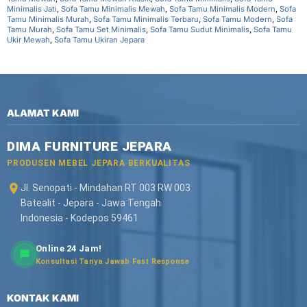
Minimalis Jati
,
Sofa Tamu Minimalis Mewah
,
Sofa Tamu Minimalis Modern
,
Sofa
Tamu Minimalis Murah
,
Sofa Tamu Minimalis Terbaru
,
Sofa Tamu Modern
,
Sofa
Tamu Murah
,
Sofa Tamu Set Minimalis
,
Sofa Tamu Sudut Minimalis
,
Sofa Tamu
Ukir Mewah
,
Sofa Tamu Ukiran Jepara
ALAMAT KAMI
DIMA FURNITURE JEPARA
PRODUSEN MEBEL JEPARA BERKUALITAS
Jl. Senopati - Mindahan RT 003 RW 003
Batealit - Jepara - Jawa Tengah
Indonesia - Kodepos 59461
Online 24 Jam!
Konsultasi Tanya Jawab Fast Response
KONTAK KAMI