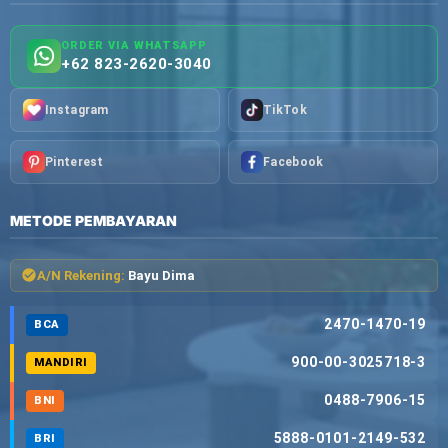
ORDER VIA WHATSAPP
+62 823-2620-3040
Instagram
TikTok
Pinterest
Facebook
METODE PEMBAYARAN
A/N Rekening:
Bayu Dima
2470-1470-19
BCA
900-00-3025718-3
MANDIRI
0488-7906-15
BNI
5888-0101-2149-532
BRI