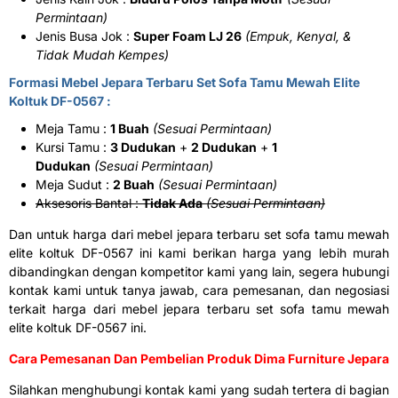
Permintaan)
Jenis Busa Jok :
Super Foam LJ 26
(Empuk, Kenyal, &
Tidak Mudah Kempes)
Formasi Mebel Jepara Terbaru Set Sofa Tamu Mewah Elite
Koltuk DF-0567 :
Meja Tamu :
1 Buah
(Sesuai Permintaan)
Kursi Tamu :
3 Dudukan
+
2 Dudukan
+
1
Dudukan
(Sesuai Permintaan)
Meja Sudut :
2 Buah
(Sesuai Permintaan)
Aksesoris Bantal :
Tidak Ada
(Sesuai Permintaan)
Dan untuk harga dari mebel jepara terbaru set sofa tamu mewah
elite koltuk DF-0567 ini kami berikan harga yang lebih murah
dibandingkan dengan kompetitor kami yang lain, segera hubungi
kontak kami untuk tanya jawab, cara pemesanan, dan negosiasi
terkait harga dari mebel jepara terbaru set sofa tamu mewah
elite koltuk DF-0567 ini.
Cara Pemesanan Dan Pembelian Produk Dima Furniture Jepara
Silahkan menghubungi kontak kami yang sudah tertera di bagian