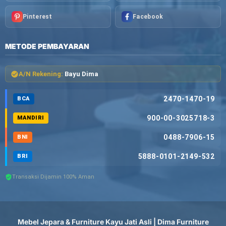
Pinterest
Facebook
METODE PEMBAYARAN
A/N Rekening:
Bayu Dima
2470-1470-19
BCA
900-00-3025718-3
MANDIRI
0488-7906-15
BNI
5888-0101-2149-532
BRI
Transaksi Dijamin 100% Aman
Mebel Jepara & Furniture Kayu Jati Asli | Dima Furniture