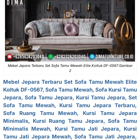
Mebel Jepara Terbaru Set Sofa Tamu Mewah Elite Koltuk DF-0567 Gambar
2
Mebel Jepara Terbaru
Set Sofa Tamu Mewah
Elite
Koltuk DF-0567, Sofa Tamu Mewah, Sofa Kursi Tamu
Jepara,
Sofa Tamu Jepara
, Kursi Tamu Jepara, Set
Sofa Tamu Mewah, Kursi Tamu Jepara Terbaru,
Sofa Ruang Tamu Mewah, Kursi Tamu Jepara
Minimalis, Kursi Ruang Tamu Jepara, Sofa Tamu
Minimalis Mewah, Kursi Tamu Jati Jepara, Kursi
Tamu Jati Jepara Mewah, Sofa Tamu Jati Jepara,