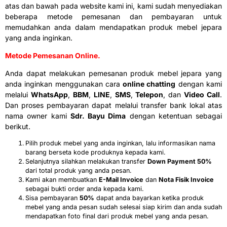
atas dan bawah pada website kami ini, kami sudah menyediakan
beberapa metode pemesanan dan pembayaran untuk
memudahkan anda dalam mendapatkan produk mebel jepara
yang anda inginkan.
Metode Pemesanan Online.
Anda dapat melakukan pemesanan produk mebel jepara yang
anda inginkan menggunakan cara
online chatting
dengan kami
melalui
WhatsApp
,
BBM
,
LINE
,
SMS
,
Telepon
, dan
Video Call
.
Dan proses pembayaran dapat melalui transfer bank lokal atas
nama owner kami
Sdr. Bayu Dima
dengan ketentuan sebagai
berikut.
Pilih produk mebel yang anda inginkan, lalu informasikan nama
barang berseta kode produknya kepada kami.
Selanjutnya silahkan melakukan transfer
Down Payment 50%
dari total produk yang anda pesan.
Kami akan membuatkan
E-Mail Invoice
dan
Nota Fisik Invoice
sebagai bukti order anda kepada kami.
Sisa pembayaran
50%
dapat anda bayarkan ketika produk
mebel yang anda pesan sudah selesai siap kirim dan anda sudah
mendapatkan foto final dari produk mebel yang anda pesan.