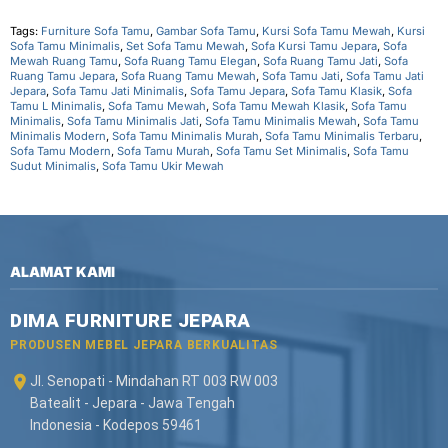
Tags:
Furniture Sofa Tamu
,
Gambar Sofa Tamu
,
Kursi Sofa Tamu Mewah
,
Kursi
Sofa Tamu Minimalis
,
Set Sofa Tamu Mewah
,
Sofa Kursi Tamu Jepara
,
Sofa
Mewah Ruang Tamu
,
Sofa Ruang Tamu Elegan
,
Sofa Ruang Tamu Jati
,
Sofa
Ruang Tamu Jepara
,
Sofa Ruang Tamu Mewah
,
Sofa Tamu Jati
,
Sofa Tamu Jati
Jepara
,
Sofa Tamu Jati Minimalis
,
Sofa Tamu Jepara
,
Sofa Tamu Klasik
,
Sofa
Tamu L Minimalis
,
Sofa Tamu Mewah
,
Sofa Tamu Mewah Klasik
,
Sofa Tamu
Minimalis
,
Sofa Tamu Minimalis Jati
,
Sofa Tamu Minimalis Mewah
,
Sofa Tamu
Minimalis Modern
,
Sofa Tamu Minimalis Murah
,
Sofa Tamu Minimalis Terbaru
,
Sofa Tamu Modern
,
Sofa Tamu Murah
,
Sofa Tamu Set Minimalis
,
Sofa Tamu
Sudut Minimalis
,
Sofa Tamu Ukir Mewah
ALAMAT KAMI
DIMA FURNITURE JEPARA
PRODUSEN MEBEL JEPARA BERKUALITAS
Jl. Senopati - Mindahan RT 003 RW 003
Batealit - Jepara - Jawa Tengah
Indonesia - Kodepos 59461