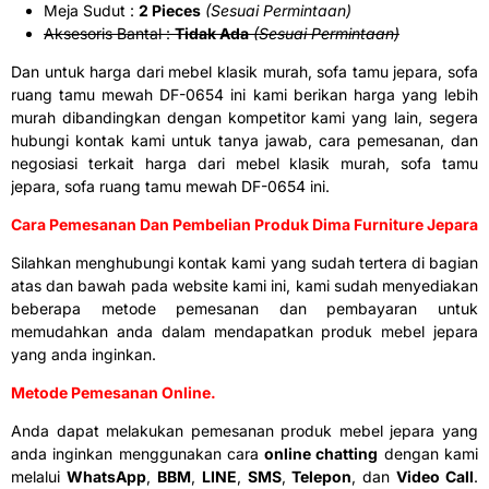
Meja Sudut :
2 Pieces
(Sesuai Permintaan)
Aksesoris Bantal :
Tidak Ada
(Sesuai Permintaan)
Dan untuk harga dari mebel klasik murah, sofa tamu jepara, sofa
ruang tamu mewah DF-0654 ini kami berikan harga yang lebih
murah dibandingkan dengan kompetitor kami yang lain, segera
hubungi kontak kami untuk tanya jawab, cara pemesanan, dan
negosiasi terkait harga dari mebel klasik murah, sofa tamu
jepara, sofa ruang tamu mewah DF-0654 ini.
Cara Pemesanan Dan Pembelian Produk Dima Furniture Jepara
Silahkan menghubungi kontak kami yang sudah tertera di bagian
atas dan bawah pada website kami ini, kami sudah menyediakan
beberapa metode pemesanan dan pembayaran untuk
memudahkan anda dalam mendapatkan produk mebel jepara
yang anda inginkan.
Metode Pemesanan Online.
Anda dapat melakukan pemesanan produk mebel jepara yang
anda inginkan menggunakan cara
online chatting
dengan kami
melalui
WhatsApp
,
BBM
,
LINE
,
SMS
,
Telepon
, dan
Video Call
.