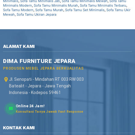
Minimalis
,
Sofa Tamu Minimalis Jati
,
Sofa Tamu Minimalis Mewah
,
Sofa Tamu
Minimalis Modern
,
Sofa Tamu Minimalis Murah
,
Sofa Tamu Minimalis Terbaru
,
Sofa Tamu Modern
,
Sofa Tamu Murah
,
Sofa Tamu Set Minimalis
,
Sofa Tamu Ukir
Mewah
,
Sofa Tamu Ukiran Jepara
ALAMAT KAMI
DIMA FURNITURE JEPARA
PRODUSEN MEBEL JEPARA BERKUALITAS
Jl. Senopati - Mindahan RT 003 RW 003
Batealit - Jepara - Jawa Tengah
Indonesia - Kodepos 59461
Online 24 Jam!
Konsultasi Tanya Jawab Fast Response
KONTAK KAMI