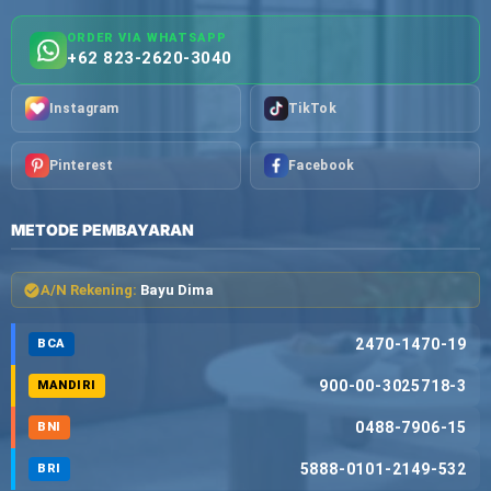
ORDER VIA WHATSAPP
+62 823-2620-3040
Instagram
TikTok
Pinterest
Facebook
METODE PEMBAYARAN
A/N Rekening:
Bayu Dima
2470-1470-19
BCA
900-00-3025718-3
MANDIRI
0488-7906-15
BNI
5888-0101-2149-532
BRI