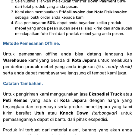
Selanjutnya silahkan melakukan transfer
Down Payment 50%
dari total produk yang anda pesan.
Kami akan membuatkan
E-Mail Invoice
dan
Nota Fisik Invoice
sebagai bukti order anda kepada kami.
Sisa pembayaran
50%
dapat anda bayarkan ketika produk
mebel yang anda pesan sudah selesai siap kirim dan anda sudah
mendapatkan foto final dari produk mebel yang anda pesan.
Metode Pemesanan Offline.
Untuk pemesanan offline anda bisa datang langsung ke
Warehouse
kami yang berada di
Kota Jepara
untuk melakukan
pembelian produk mebel yang anda inginkan
(jika ready stock)
serta anda dapat membayarnya langsung di tempat kami juga.
Catatan Tambahan.
Untuk pengiriman kami menggunakan jasa
Ekspedisi Truck
atau
Peti Kemas
yang ada di
Kota Jepara
dengan harga yang
terjangkau dan terpercaya serta produk mebel jepara yang kami
kirim bersifat
Utuh
atau
Knock Down
(terbongkar)
untuk
pemasangannya dapat di bantu dari pihak ekspedisi.
Produk ini terbuat dari material alami, barang yang akan anda