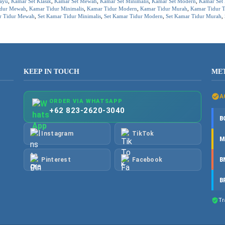
ayu
,
Kamar Set Klasik
,
Kamar Set Mewah
,
Kamar Set Minimalis
,
Kamar Set Modern
,
Kamar Set
idur Mewah
,
Kamar Tidur Minimalis
,
Kamar Tidur Modern
,
Kamar Tidur Murah
,
Kamar Tidur T
r Tidur Mewah
,
Set Kamar Tidur Minimalis
,
Set Kamar Tidur Modern
,
Set Kamar Tidur Murah
,
KEEP IN TOUCH
ME
A
ORDER VIA WHATSAPP
+62 823-2620-3040
B
Instagram
TikTok
M
B
Pinterest
Facebook
B
Tr