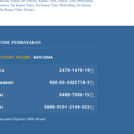
 Murah
,
Kamar Set Terbaru
,
Kamar Tidur
,
Kamar Tidur Berkualitas
,
erbaru
,
Set Kamar Tidur
,
Set Kamar Tidur Berkualitas
,
Set Kamar
Set Kamar Tidur Terbaru
TODE PEMBAYARAN
CCOUNT HOLDER -
BAYU DIMA
2470-1470-19
CA
900-00-3025718-3
ANDIRI
0488-7906-15
NI
5888-0101-2149-532
RI
ansaksi Dijamin 100% Aman!