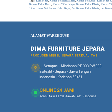
Tags:
Kamar Set
,
Kamar Set Berkualitas
,
Kamar Set Duco
,
Kamar Set K
Kamar Tidur Duco
,
Kamar Tidur Kayu
,
Kamar Tidur Klasik
,
Kamar T
Tidur Duco
,
Set Kamar Tidur Kayu
,
Set Kamar Tidur Klasik
,
Set Kama
ALAMAT WAREHOUSE
DIMA FURNITURE JEPARA
PRODUSEN MEBEL JEPARA BERKUALITAS
Jl. Senopati - Mindahan RT 003 RW 003
Batealit - Jepara - Jawa Tengah
Indonesia - Kodepos 59461
ONLINE 24 JAM!
Konsultasi Tanya Jawab Fast Response