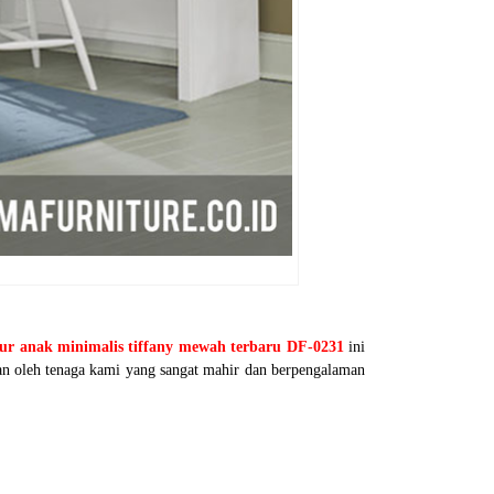
dur anak minimalis tiffany mewah terbaru DF-0231
ini
n oleh tenaga kami yang sangat mahir dan berpengalaman