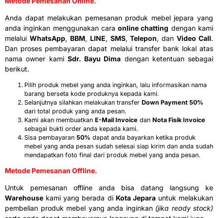
Metode Pemesanan Online.
Anda dapat melakukan pemesanan produk mebel jepara yang
anda inginkan menggunakan cara
online chatting
dengan kami
melalui
WhatsApp
,
BBM
,
LINE
,
SMS
,
Telepon
, dan
Video Call
.
Dan proses pembayaran dapat melalui transfer bank lokal atas
nama owner kami
Sdr. Bayu Dima
dengan ketentuan sebagai
berikut.
Pilih produk mebel yang anda inginkan, lalu informasikan nama
barang berseta kode produknya kepada kami.
Selanjutnya silahkan melakukan transfer
Down Payment 50%
dari total produk yang anda pesan.
Kami akan membuatkan
E-Mail Invoice
dan
Nota Fisik Invoice
sebagai bukti order anda kepada kami.
Sisa pembayaran
50%
dapat anda bayarkan ketika produk
mebel yang anda pesan sudah selesai siap kirim dan anda sudah
mendapatkan foto final dari produk mebel yang anda pesan.
Metode Pemesanan Offline.
Untuk pemesanan offline anda bisa datang langsung ke
Warehouse
kami yang berada di
Kota Jepara
untuk melakukan
pembelian produk mebel yang anda inginkan
(jika ready stock)