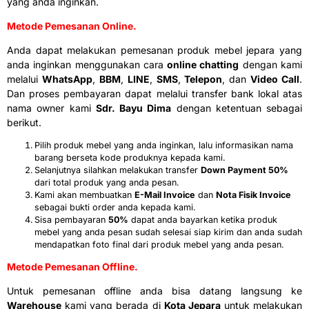
yang anda inginkan.
Metode Pemesanan Online.
Anda dapat melakukan pemesanan produk mebel jepara yang
anda inginkan menggunakan cara
online chatting
dengan kami
melalui
WhatsApp
,
BBM
,
LINE
,
SMS
,
Telepon
, dan
Video Call
.
Dan proses pembayaran dapat melalui transfer bank lokal atas
nama owner kami
Sdr. Bayu Dima
dengan ketentuan sebagai
berikut.
Pilih produk mebel yang anda inginkan, lalu informasikan nama
barang berseta kode produknya kepada kami.
Selanjutnya silahkan melakukan transfer
Down Payment 50%
dari total produk yang anda pesan.
Kami akan membuatkan
E-Mail Invoice
dan
Nota Fisik Invoice
sebagai bukti order anda kepada kami.
Sisa pembayaran
50%
dapat anda bayarkan ketika produk
mebel yang anda pesan sudah selesai siap kirim dan anda sudah
mendapatkan foto final dari produk mebel yang anda pesan.
Metode Pemesanan Offline.
Untuk pemesanan offline anda bisa datang langsung ke
Warehouse
kami yang berada di
Kota Jepara
untuk melakukan