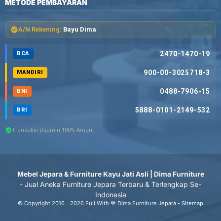
METODE PEMBAYARAN
A/N Rekening:
Bayu Dima
2470-1470-19
BCA
900-00-3025718-3
MANDIRI
0488-7906-15
BNI
5888-0101-2149-532
BRI
Transaksi Dijamin 100% Aman
Mebel Jepara & Furniture Kayu Jati Asli | Dima Furniture
- Jual Aneka Furniture Jepara Terbaru & Terlengkap Se-
Indonesia
© Copyright 2016 - 2026 Full With 💙 Dima Furniture Jepara -
Sitemap