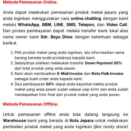
Metode Pemesanan Online.
Anda dapat melakukan pemesanan produk mebel jepara yang
anda inginkan menggunakan cara
online chatting
dengan kami
melalui
WhatsApp
,
BBM
,
LINE
,
SMS
,
Telepon
, dan
Video Call
.
Dan proses pembayaran dapat melalui transfer bank lokal atas
nama owner kami
Sdr. Bayu Dima
dengan ketentuan sebagai
berikut.
Pilih produk mebel yang anda inginkan, lalu informasikan nama
barang berseta kode produknya kepada kami.
Selanjutnya silahkan melakukan transfer
Down Payment 50%
dari total produk yang anda pesan.
Kami akan membuatkan
E-Mail Invoice
dan
Nota Fisik Invoice
sebagai bukti order anda kepada kami.
Sisa pembayaran
50%
dapat anda bayarkan ketika produk
mebel yang anda pesan sudah selesai siap kirim dan anda sudah
mendapatkan foto final dari produk mebel yang anda pesan.
Metode Pemesanan Offline.
Untuk pemesanan offline anda bisa datang langsung ke
Warehouse
kami yang berada di
Kota Jepara
untuk melakukan
pembelian produk mebel yang anda inginkan
(jika ready stock)