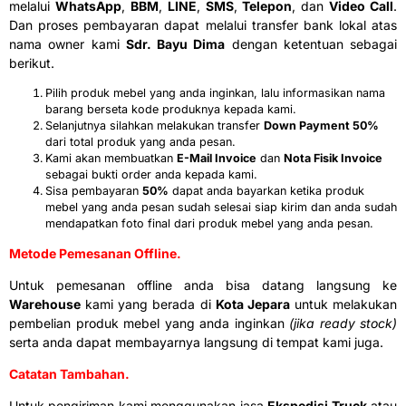
melalui
WhatsApp
,
BBM
,
LINE
,
SMS
,
Telepon
, dan
Video Call
.
Dan proses pembayaran dapat melalui transfer bank lokal atas
nama owner kami
Sdr. Bayu Dima
dengan ketentuan sebagai
berikut.
Pilih produk mebel yang anda inginkan, lalu informasikan nama
barang berseta kode produknya kepada kami.
Selanjutnya silahkan melakukan transfer
Down Payment 50%
dari total produk yang anda pesan.
Kami akan membuatkan
E-Mail Invoice
dan
Nota Fisik Invoice
sebagai bukti order anda kepada kami.
Sisa pembayaran
50%
dapat anda bayarkan ketika produk
mebel yang anda pesan sudah selesai siap kirim dan anda sudah
mendapatkan foto final dari produk mebel yang anda pesan.
Metode Pemesanan Offline.
Untuk pemesanan offline anda bisa datang langsung ke
Warehouse
kami yang berada di
Kota Jepara
untuk melakukan
pembelian produk mebel yang anda inginkan
(jika ready stock)
serta anda dapat membayarnya langsung di tempat kami juga.
Catatan Tambahan.
Untuk pengiriman kami menggunakan jasa
Ekspedisi Truck
atau