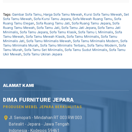
Tags:
Gambar Sofa Tamu
,
Harga Sofa Tamu Mewah
,
Kursi Sofa Tamu Mewah
,
Set
Sofa Tamu Mewah
,
Sofa Kursi Tamu Jepara
,
Sofa Mewah Ruang Tamu
,
Sofa
Ruang Tamu Elegan
,
Sofa Ruang Tamu Jati
,
Sofa Ruang Tamu Jepara
,
Sofa
Ruang Tamu Mewah
,
Sofa Tamu Jati
,
Sofa Tamu Jati Jepara
,
Sofa Tamu Jati
Minimalis
,
Sofa Tamu Jepara
,
Sofa Tamu Klasik
,
Sofa Tamu L Minimalis
,
Sofa
Tamu Mewah
,
Sofa Tamu Mewah Klasik
,
Sofa Tamu Minimalis
,
Sofa Tamu
Minimalis Jati
,
Sofa Tamu Minimalis Mewah
,
Sofa Tamu Minimalis Modern
,
Sofa
Tamu Minimalis Murah
,
Sofa Tamu Minimalis Terbaru
,
Sofa Tamu Modern
,
Sofa
Tamu Murah
,
Sofa Tamu Set Minimalis
,
Sofa Tamu Sudut Minimalis
,
Sofa Tamu
Ukir Mewah
,
Sofa Tamu Ukiran Jepara
ALAMAT KAMI
DIMA FURNITURE JEPARA
PRODUSEN MEBEL JEPARA BERKUALITAS
Jl. Senopati - Mindahan RT 003 RW 003
Batealit - Jepara - Jawa Tengah
Indonesia - Kodepos 59461